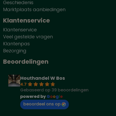
Geschiedenis
Marktplaats aanbiedingen
Klantenservice
Klantenservice
Veel gestelde vragen
Klantenpas
Bezorging
Beoordelingen
Houthandel W Bos
4.7
Gebaseerd op 39 beoordelingen
powered by
G
o
o
g
l
e
beoordeel ons op