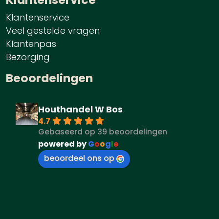
Klantenservice
Veel gestelde vragen
Klantenpas
Bezorging
Beoordelingen
Houthandel W Bos
4.7
Gebaseerd op 39 beoordelingen
powered by
G
o
o
g
l
e
beoordeel ons op