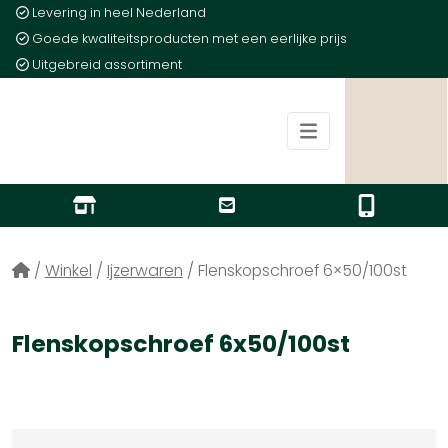
Levering in heel Nederland
Goede kwaliteitsproducten met een eerlijke prijs
Uitgebreid assortiment
/
Winkel
/
Ijzerwaren
/
Flenskopschroef 6×50/100st
Flenskopschroef 6x50/100st