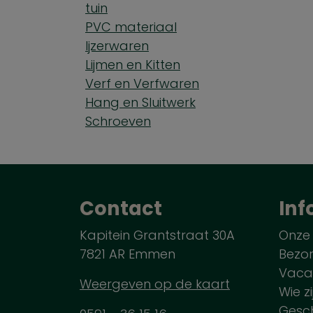
tuin
PVC materiaal
Ijzerwaren
Lijmen en Kitten
Verf en Verfwaren
Hang en Sluitwerk
Schroeven
Contact
Inf
Kapitein Grantstraat 30A
Onze
7821 AR Emmen
Bezo
Vaca
Weergeven op de kaart
Wie zi
Gesch