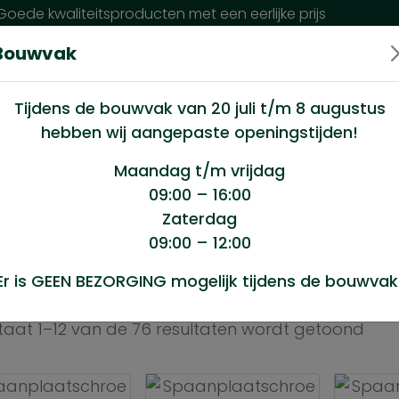
oede kwaliteitsproducten met een eerlijke prijs
Bouwvak
n wij?
Klantenservice
Nieuws
Tijdens de bouwvak van 20 juli t/m 8 augustus
hebben wij aangepaste openingstijden!
Maandag t/m vrijdag
09:00 – 16:00
Zaterdag
09:00 – 12:00
Er is GEEN BEZORGING mogelijk tijdens de bouwvak
taat 1–12 van de 76 resultaten wordt getoond