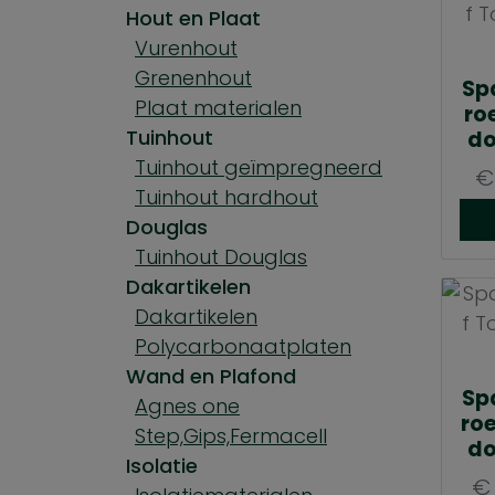
Hout en Plaat
Vurenhout
Grenenhout
Sp
Plaat materialen
ro
Tuinhout
do
Tuinhout geïmpregneerd
€
Tuinhout hardhout
Douglas
Tuinhout Douglas
Dakartikelen
Dakartikelen
Polycarbonaatplaten
Wand en Plafond
Sp
Agnes one
roe
Step,Gips,Fermacell
do
Isolatie
€