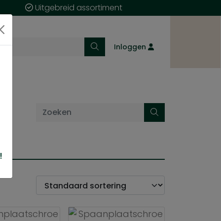
Uitgebreid assortiment
Inloggen
!