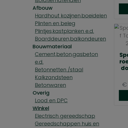
Isolatiematerialen
Afbouw
Hardhout kozijnen,boeidelen
Plinten en beleg
Plintjes,kastplanken e.d.
Boarddeuren,balkondeuren
Bouwmateriaal
Cement,beton,gasbeton
Sp
roe
e.d.
do
Betonnetten /staal
Kalkzandsteen
€
Betonwaren
Overig
Lood en DPC
Winkel
Electrisch gereedschap
Gereedschappen huis en