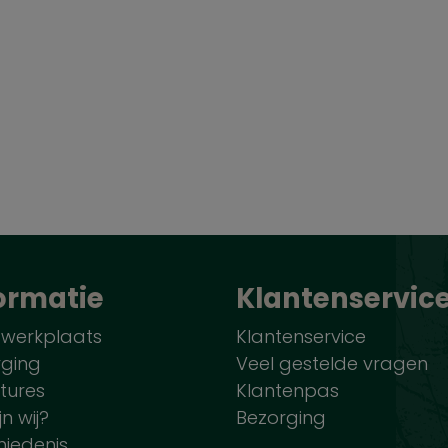
ormatie
Klantenservic
 werkplaats
Klantenservice
rging
Veel gestelde vragen
tures
Klantenpas
jn wij?
Bezorging
iedenis