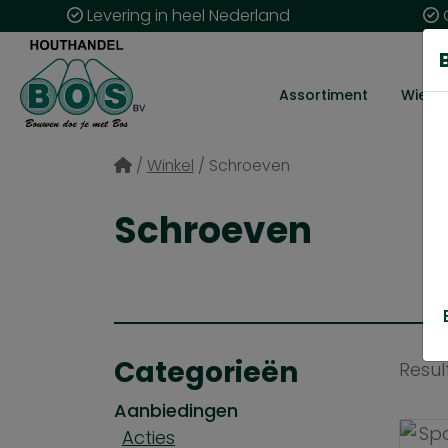
Levering in heel Nederland
G
Assortiment
Wie zij
/
Winkel
/
Schroeven
Schroeven
Categorieën
Resul
Aanbiedingen
Acties