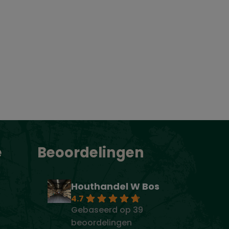
e
Beoordelingen
Houthandel W Bos
4.7
Gebaseerd op 39
beoordelingen