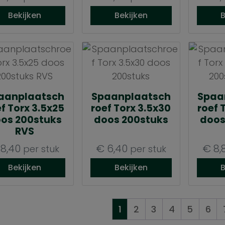
Bekijken
Bekijken
B
aanplaatsch
Spaanplaatsch
Spaa
f Torx 3.5x25
roef Torx 3.5x30
roef 
os 200stuks
doos 200stuks
doos
RVS
8,40
€
6,40
€
8,
per stuk
per stuk
Bekijken
Bekijken
B
1
2
3
4
5
6