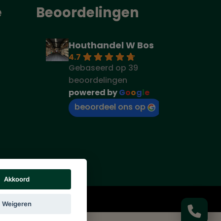
e
Beoordelingen
Houthandel W Bos
4.7
Gebaseerd op 39
beoordelingen
powered by
G
o
o
g
l
e
beoordeel ons op
Akkoord
rs vermeld.
Weigeren