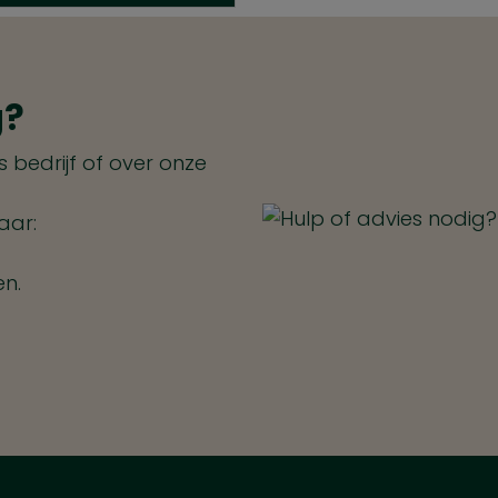
g?
 bedrijf of over onze
aar:
en.