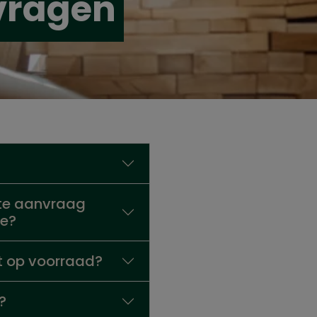
 vragen
rte aanvraag
te?
at op voorraad?
?