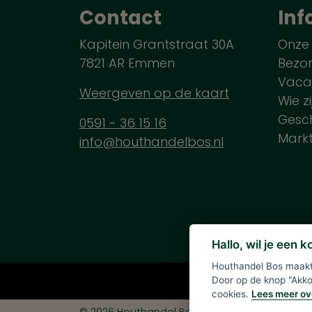
Contact
Inf
Kapitein Grantstraat 30A
Onze
7821 AR Emmen
Bezo
Vaca
Weergeven op de kaart
Wie zi
Gesch
0591 - 36 15 16
Mark
info@houthandelbos.nl
Hallo, wil je een 
Houthandel Bos maakt 
Alle verme
Door op de knop "Akkoo
cookies.
Lees meer ov