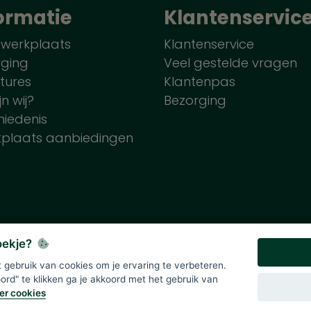
ormatie
Klantenservic
 werkplaats
Klantenservice
rging
Veel gestelde vragen
tures
Klantenpas
jn wij?
Bezorging
iedenis
tplaats aanbiedingen
koekje?
gebruik van cookies om je ervaring te verbeteren.
lde prijzen zijn onder voorbehoud en incl. 21% BTW. Tenzij ande
rd" te klikken ga je akkoord met het gebruik van
er cookies