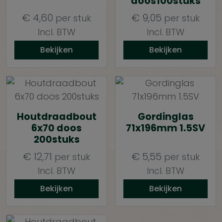
doos100stuks
€
4,60
€
9,05
per stuk
per stuk
Incl. BTW
Incl. BTW
Bekijken
Bekijken
Houtdraadbout
Gordinglas
6x70 doos
71x196mm 1.5SV
200stuks
€
12,71
€
5,55
per stuk
per stuk
Incl. BTW
Incl. BTW
Bekijken
Bekijken