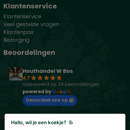
Klantenservice
Klantenservice
Veel gestelde vragen
Klantenpas
Bezorging
Beoordelingen
Houthandel W Bos
4.7
Gebaseerd op 39 beoordelingen
powered by
G
o
o
g
l
e
beoordeel ons op
Hallo, wil je een koekje?