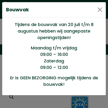
Levering in heel Nederland
Bouwvak
Goede kwaliteitsproducten met een eerlijke prijs
Uitgebreid assortiment
Tijdens de bouwvak van 20 juli t/m 8
augustus hebben wij aangepaste
openingstijden!
Maandag t/m vrijdag
09:00 – 16:00
Zaterdag
/
Winkel
/
Ijzerwaren
/
Flenskopschroef 8×50/50st
09:00 – 12:00
Er is GEEN BEZORGING mogelijk tijdens de
Flenskopschroef 8x50/50st
bouwvak!