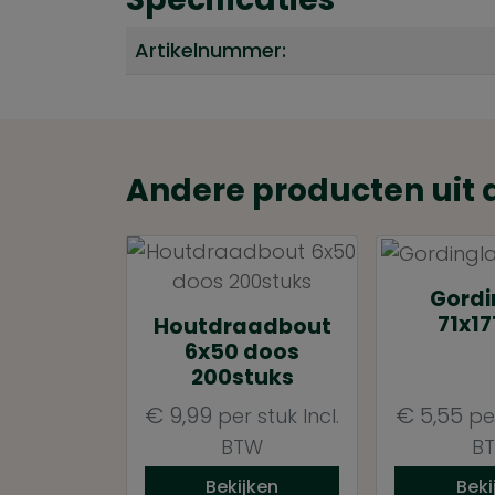
Artikelnummer:
Andere producten uit 
Gordi
71x1
Houtdraadbout
6x50 doos
200stuks
€
9,99
€
5,55
per stuk
Incl.
pe
BTW
B
Bekijken
Beki