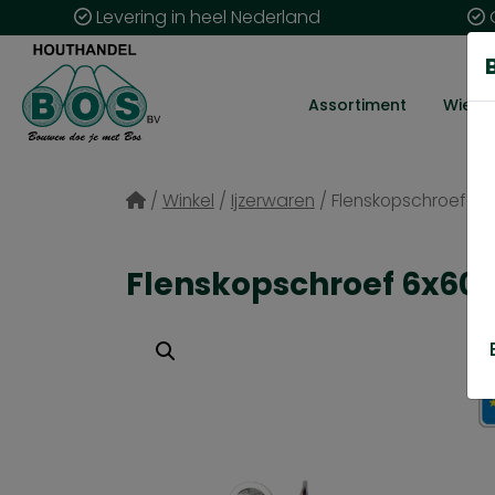
Levering in heel Nederland
G
Assortiment
Wie zij
/
Winkel
/
Ijzerwaren
/
Flenskopschroef 6×
Flenskopschroef 6x60/