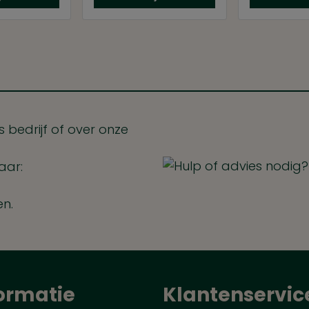
 bedrijf of over onze
aar:
en.
ormatie
Klantenservic