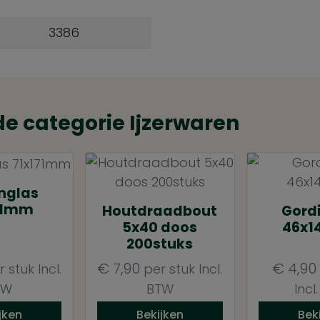
3386
de categorie Ijzerwaren
nglas
71mm
Houtdraadbout
Gord
5x40 doos
46x
200stuks
€
7,90
€
4,90
r stuk
Incl.
per stuk
Incl.
TW
BTW
Incl
jken
Bekijken
Bek