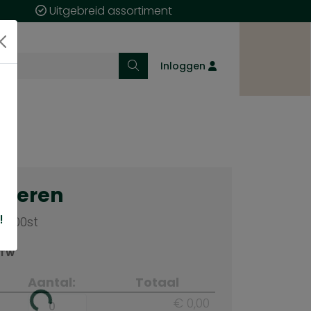
Uitgebreid assortiment
Inloggen
cteren
!
/100st
BTW
Aantal:
Totaal
€ 0,00