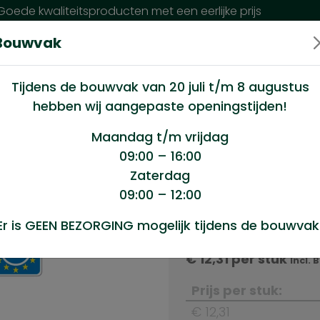
oede kwaliteitsproducten met een eerlijke prijs
Bouwvak
n wij?
Klantenservice
Nieuws
Tijdens de bouwvak van 20 juli t/m 8 augustus
hebben wij aangepaste openingstijden!
60/100st
Maandag t/m vrijdag
09:00 – 16:00
Zaterdag
100st
09:00 – 12:00
Product sele
Er is GEEN BEZORGING mogelijk tijdens de bouwvak
Flenskopschroef 6x60
€
12,31
per stuk
Incl. 
Prijs per stuk:
€ 12,31