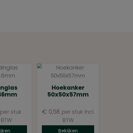
inglas
Hoekanker
146mm
50x50x57mm
€
0,58
per stuk
per stuk
Incl.
. BTW
BTW
ijken
Bekijken