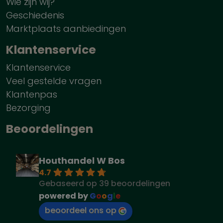
Wie zijn wij?
Geschiedenis
Marktplaats aanbiedingen
Klantenservice
Klantenservice
Veel gestelde vragen
Klantenpas
Bezorging
Beoordelingen
Houthandel W Bos
4.7
Gebaseerd op 39 beoordelingen
powered by
G
o
o
g
l
e
beoordeel ons op