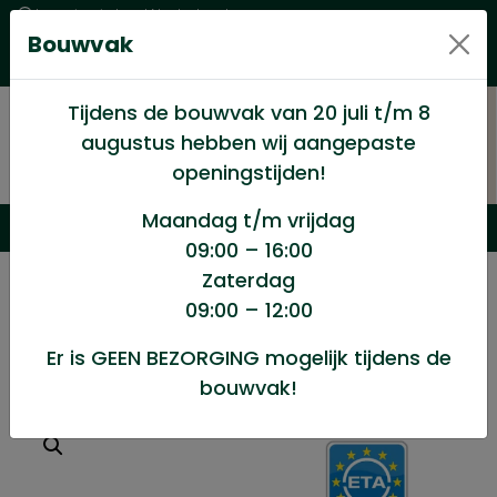
Levering in heel Nederland
Bouwvak
Goede kwaliteitsproducten met een eerlijke prijs
Uitgebreid assortiment
Tijdens de bouwvak van 20 juli t/m 8
augustus hebben wij aangepaste
openingstijden!
Maandag t/m vrijdag
09:00 – 16:00
Zaterdag
/
Winkel
/
Ijzerwaren
/
Flenskopschroef 8×180/50st
09:00 – 12:00
Er is GEEN BEZORGING mogelijk tijdens de
Flenskopschroef 8x180/50st
bouwvak!