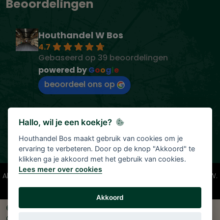
Beoordelingen
Houthandel W Bos
4.7
Gebaseerd op 39 beoordelingen
powered by
G
o
o
g
l
e
beoordeel ons op
Hallo, wil je een koekje?
Houthandel Bos maakt gebruik van cookies om je
ervaring te verbeteren. Door op de knop "Akkoord" te
klikken ga je akkoord met het gebruik van cookies.
Lees meer over cookies
Alle vermelde prijzen zijn onder voorbehoud en incl. 21% BTW.
Tenzij anders vermeld.
Akkoord
© 2026 Houthandel Bos
|
Ontwikkeld door
<
InDiv
>
Solutions B.V.
|