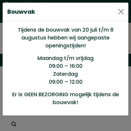
Levering in heel Nederland
Bouwvak
Goede kwaliteitsproducten met een eerlijke prijs
Uitgebreid assortiment
Tijdens de bouwvak van 20 juli t/m 8
augustus hebben wij aangepaste
openingstijden!
Maandag t/m vrijdag
09:00 – 16:00
Zaterdag
/
Winkel
/
Hang en Sluitwerk
/
09:00 – 12:00
Kruisheng 400mm licht zwart
Er is GEEN BEZORGING mogelijk tijdens de
bouwvak!
Kruisheng 400mm licht zwart