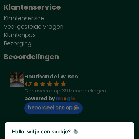
Klantenservice
Klantenservice
Veel gestelde vragen
Klantenpas
Bezorging
Beoordelingen
Houthandel W Bos
4.7
Gebaseerd op 39 beoordelingen
powered by
G
o
o
g
l
e
beoordeel ons op
Hallo, wil je een koekje?