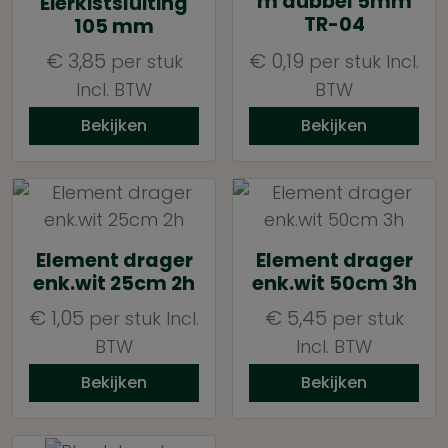
m dubbel 5mm
Eierkistsluiting
TR-04
105 mm
€
3,85
€
0,19
per stuk
per stuk
Incl.
Incl. BTW
BTW
Bekijken
Bekijken
Element drager
Element drager
enk.wit 25cm 2h
enk.wit 50cm 3h
€
1,05
€
5,45
per stuk
Incl.
per stuk
BTW
Incl. BTW
Bekijken
Bekijken