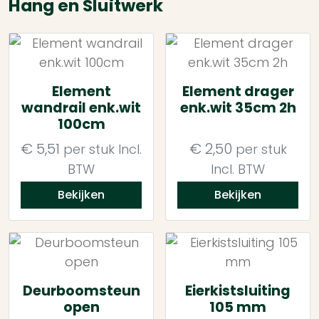
Hang en Sluitwerk
Element
Element drager
wandrail enk.wit
enk.wit 35cm 2h
100cm
€
5,51
€
2,50
per stuk
Incl.
per stuk
BTW
Incl. BTW
Bekijken
Bekijken
Deurboomsteun
Eierkistsluiting
open
105 mm