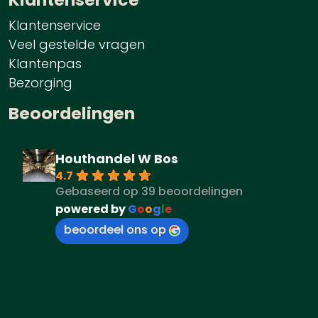
Klantenservice
Veel gestelde vragen
Klantenpas
Bezorging
Beoordelingen
Houthandel W Bos
4.7
Gebaseerd op 39 beoordelingen
powered by
G
o
o
g
l
e
beoordeel ons op