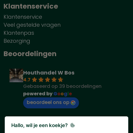
Klantenservice
Klantenservice
Veel gestelde vragen
Klantenpas
Bezorging
Beoordelingen
Houthandel W Bos
4.7
Gebaseerd op 39 beoordelingen
powered by
G
o
o
g
l
e
beoordeel ons op
Hallo, wil je een koekje?