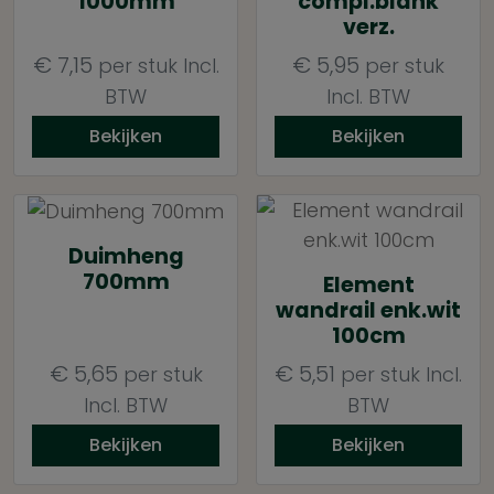
1000mm
compl.blank
verz.
€
7,15
€
5,95
per stuk
Incl.
per stuk
BTW
Incl. BTW
Bekijken
Bekijken
Duimheng
700mm
Element
wandrail enk.wit
100cm
€
5,65
€
5,51
per stuk
per stuk
Incl.
Incl. BTW
BTW
Bekijken
Bekijken