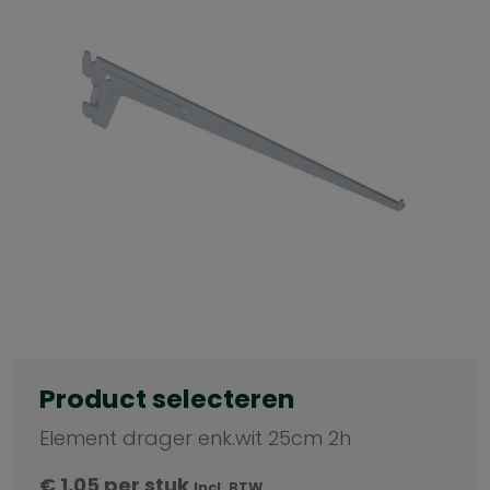
Product selecteren
Element drager enk.wit 25cm 2h
€
1,05
per stuk
Incl. BTW