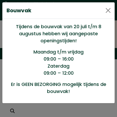
Levering in heel Nederland
Bouwvak
Goede kwaliteitsproducten met een eerlijke prijs
Uitgebreid assortiment
Tijdens de bouwvak van 20 juli t/m 8
augustus hebben wij aangepaste
openingstijden!
Maandag t/m vrijdag
09:00 – 16:00
Zaterdag
/
Winkel
/
Hang en Sluitwerk
/
09:00 – 12:00
Element drager enk.wit 25cm 2h
Er is GEEN BEZORGING mogelijk tijdens de
bouwvak!
Element drager enk.wit 25cm 2h