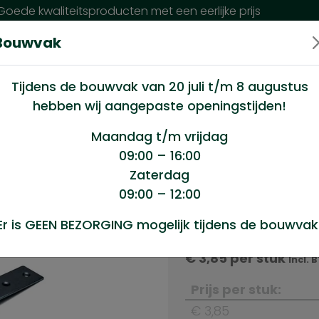
oede kwaliteitsproducten met een eerlijke prijs
Bouwvak
n wij?
Klantenservice
Nieuws
Tijdens de bouwvak van 20 juli t/m 8 augustus
hebben wij aangepaste openingstijden!
ting 105 mm
Maandag t/m vrijdag
09:00 – 16:00
Zaterdag
m
09:00 – 12:00
Product sele
Er is GEEN BEZORGING mogelijk tijdens de bouwvak
Eierkistsluiting 105 m
€
3,85
per stuk
Incl. 
Prijs per stuk:
€ 3,85