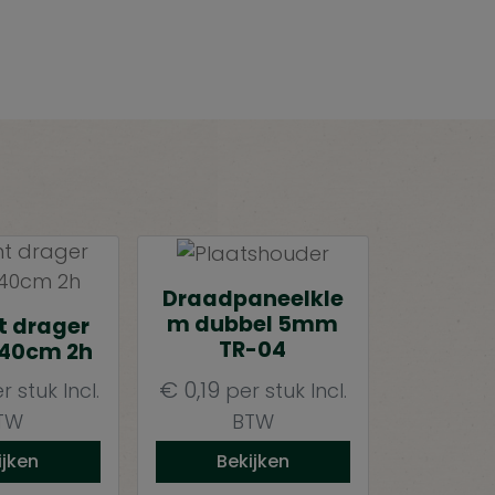
Draadpaneelkle
m dubbel 5mm
t drager
TR-04
 40cm 2h
€
0,19
r stuk
Incl.
per stuk
Incl.
TW
BTW
ijken
Bekijken