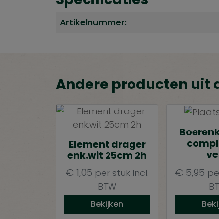
Artikelnummer:
Andere producten uit 
Boerenk
compl
Element drager
ve
enk.wit 25cm 2h
€
1,05
€
5,95
per stuk
Incl.
pe
BTW
B
Bekijken
Beki