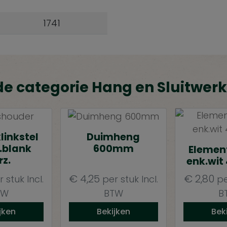
1741
de categorie Hang en Sluitwerk
linkstel
Duimheng
.blank
600mm
Elemen
rz.
enk.wit
€
4,25
€
2,80
r stuk
Incl.
per stuk
Incl.
pe
TW
BTW
B
jken
Bekijken
Bek