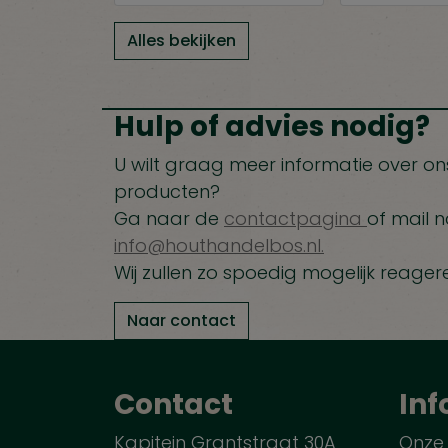
Alles bekijken
Hulp of advies nodig?
U wilt graag meer informatie over ons
producten?
Ga naar de
contactpagina
of mail n
info@houthandelbos.nl.
Wij zullen zo spoedig mogelijk reager
Naar contact
Contact
Inf
Kapitein Grantstraat 30A
Onze