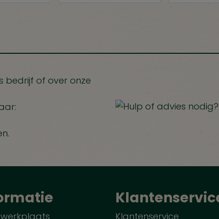
 bedrijf of over onze
aar:
en.
ormatie
Klantenservic
 werkplaats
Klantenservice