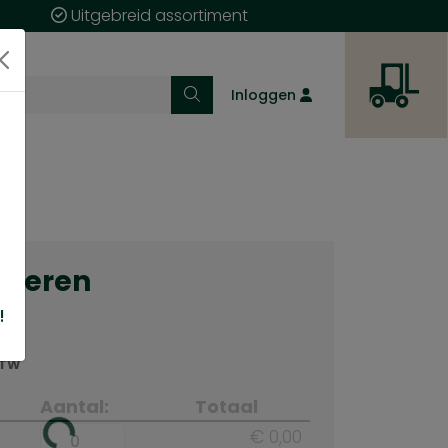
Uitgebreid assortiment
Inloggen
cteren
!
m
BTW
Aantal:
Totaal
€ 0,00