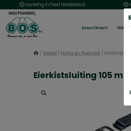
Levering in heel Nederland
G
Assortiment
Wie zij
/
Winkel
/
Hang en Sluitwerk
/
Eierkistslui
Eierkistsluiting 105 m