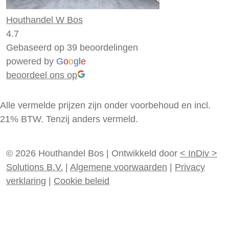
Houthandel W Bos
4.7
Gebaseerd op 39 beoordelingen
powered by
G
o
o
g
l
e
beoordeel ons op
Alle vermelde prijzen zijn onder voorbehoud en incl.
21% BTW. Tenzij anders vermeld.
© 2026 Houthandel Bos
|
Ontwikkeld door
<
InDiv
>
Solutions B.V.
|
Algemene voorwaarden
|
Privacy
verklaring
|
Cookie beleid