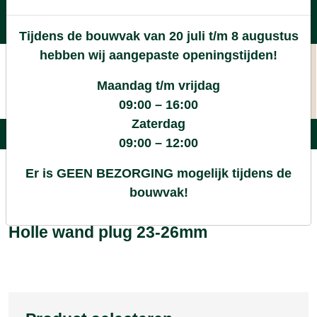
Levering in heel Nederland
Goede kwaliteitsproducten met een eerlijke prijs
Tijdens de bouwvak van 20 juli t/m 8 augustus
Uitgebreid assortiment
hebben wij aangepaste openingstijden!
Maandag t/m vrijdag
09:00 – 16:00
Zaterdag
09:00 – 12:00
Er is GEEN BEZORGING mogelijk tijdens de
/
Winkel
/
Ijzerwaren
/
Holle wand plug 23-26mm
bouwvak!
Holle wand plug 23-26mm