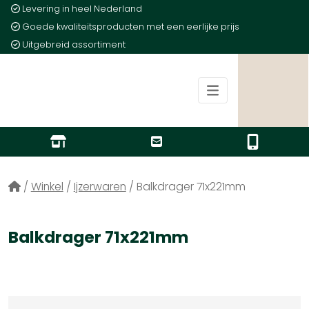
Levering in heel Nederland
Goede kwaliteitsproducten met een eerlijke prijs
Uitgebreid assortiment
/
Winkel
/
Ijzerwaren
/
Balkdrager 71x221mm
Balkdrager 71x221mm