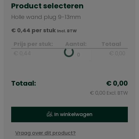
Product selecteren
Holle wand plug 9-13mm
€
0,44
per stuk
Incl. BTW
Prijs per stuk:
Aantal:
Totaal
€ 0,44
€ 0,00
Totaal:
€ 0,00
€ 0,00 Excl. BTW
In winkelwagen
Vraag over dit product?