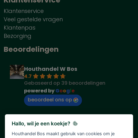
Klantenservice
Veel gestelde vragen
Klantenpas
Bezorging
Beoordelingen
Houthandel W Bos
4.7
Gebaseerd op 39 beoordelingen
powered by
G
o
o
g
l
e
beoordeel ons op
Hallo, wil je een koekje?
Houthandel Bos maakt gebruik van cookies om je