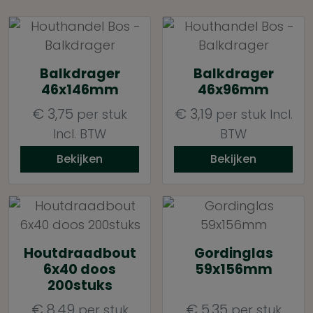
Balkdrager
Balkdrager
46x146mm
46x96mm
€
3,75
€
3,19
per stuk
per stuk
Incl.
Incl. BTW
BTW
Bekijken
Bekijken
Houtdraadbout
Gordinglas
6x40 doos
59x156mm
200stuks
€
8,49
€
5,35
per stuk
per stuk