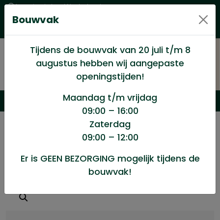
Levering in heel Nederland
Bouwvak
Goede kwaliteitsproducten met een eerlijke prijs
Uitgebreid assortiment
Tijdens de bouwvak van 20 juli t/m 8
augustus hebben wij aangepaste
openingstijden!
Maandag t/m vrijdag
09:00 – 16:00
Zaterdag
/
Winkel
/
Ijzerwaren
/
Holle wand plug 9-13mm
09:00 – 12:00
Er is GEEN BEZORGING mogelijk tijdens de
Holle wand plug 9-13mm
bouwvak!