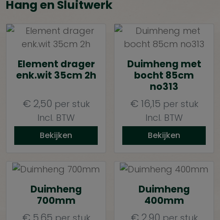
Hang en Sluitwerk
Element drager
Duimheng met
enk.wit 35cm 2h
bocht 85cm
no313
€
2,50
€
16,15
per stuk
per stuk
Incl. BTW
Incl. BTW
Bekijken
Bekijken
Duimheng
Duimheng
700mm
400mm
€
5,65
€
2,90
per stuk
per stuk