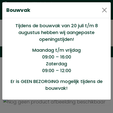
Levering in heel Nederland
Bouwvak
Goede kwaliteitsproducten met een eerlijke prijs
Uitgebreid assortiment
Tijdens de bouwvak van 20 juli t/m 8
augustus hebben wij aangepaste
openingstijden!
Maandag t/m vrijdag
09:00 – 16:00
Zaterdag
/
Winkel
/
Hang en Sluitwerk
/
09:00 – 12:00
Varkenshok grendel univ.zw.
Er is GEEN BEZORGING mogelijk tijdens de
bouwvak!
Varkenshok grendel univ.zw.