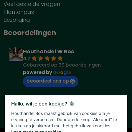
Veel gestelde vragen
Klantenpas
Bezorging
Beoordelingen
Houthandel W Bos
4.7
Gebaseerd op 39 beoordelingen
powered by
G
o
o
g
l
e
beoordeel ons op
Hallo, wil je een koekje?
Houthandel Bos maakt gebruik van cookies om je
ervaring te verbeteren. Door op de knop "Akkoord" te
klikken ga je akkoord met het gebruik van cookies.
Lees meer over cookies