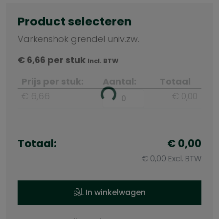
Product selecteren
Varkenshok grendel univ.zw.
€
6,66
per stuk
Incl. BTW
Prijs per stuk:
Aantal:
Totaal
€ 6,66
€ 0,00
Totaal:
€ 0,00
€ 0,00 Excl. BTW
In winkelwagen