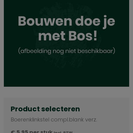
Product selecteren
Boerenklinkstel compl.blank verz.
€
5,95
per stuk
Incl. BTW