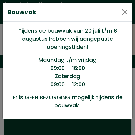
Levering in heel Nederland
Bouwvak
Goede kwaliteitsproducten met een eerlijke prijs
Uitgebreid assortiment
Tijdens de bouwvak van 20 juli t/m 8
augustus hebben wij aangepaste
openingstijden!
Maandag t/m vrijdag
09:00 – 16:00
Zaterdag
/
Winkel
/
Hang en Sluitwerk
/
09:00 – 12:00
Boerenklinkstel compl.blank verz.
Er is GEEN BEZORGING mogelijk tijdens de
bouwvak!
Boerenklinkstel compl.blank verz.