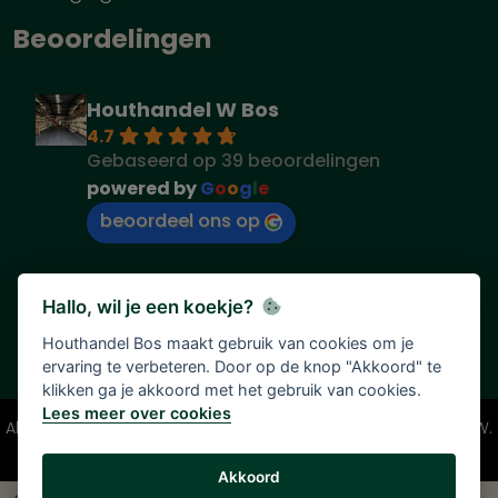
Beoordelingen
Houthandel W Bos
4.7
Gebaseerd op 39 beoordelingen
powered by
G
o
o
g
l
e
beoordeel ons op
Hallo, wil je een koekje?
Houthandel Bos maakt gebruik van cookies om je
ervaring te verbeteren. Door op de knop "Akkoord" te
klikken ga je akkoord met het gebruik van cookies.
Lees meer over cookies
Alle vermelde prijzen zijn onder voorbehoud en incl. 21% BTW.
Tenzij anders vermeld.
Akkoord