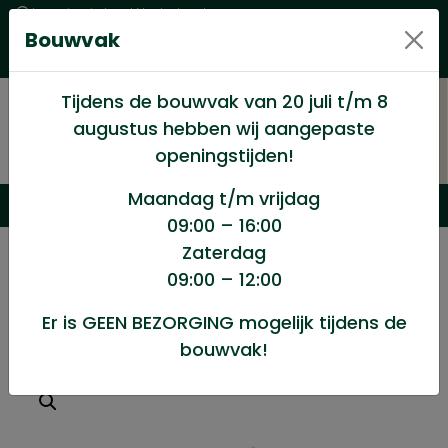
Levering in heel Nederland
Bouwvak
Goede kwaliteitsproducten met een eerlijke prijs
Uitgebreid assortiment
Tijdens de bouwvak van 20 juli t/m 8
augustus hebben wij aangepaste
openingstijden!
Maandag t/m vrijdag
09:00 – 16:00
Zaterdag
/
Winkel
/
Ijzerwaren
/
Stoelhoek geg. 55mm
09:00 – 12:00
Er is GEEN BEZORGING mogelijk tijdens de
Stoelhoek geg. 55mm
bouwvak!