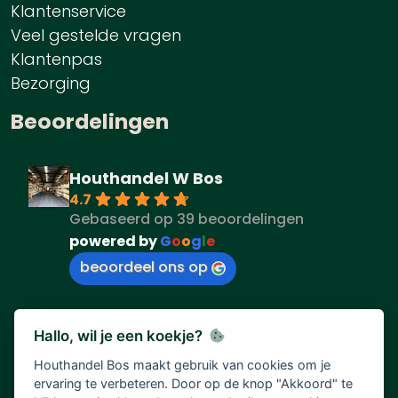
Klantenservice
Veel gestelde vragen
Klantenpas
Bezorging
Beoordelingen
Houthandel W Bos
4.7
Gebaseerd op 39 beoordelingen
powered by
G
o
o
g
l
e
beoordeel ons op
Hallo, wil je een koekje?
Houthandel Bos maakt gebruik van cookies om je
ervaring te verbeteren. Door op de knop "Akkoord" te