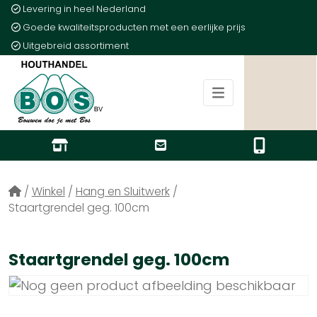
Levering in heel Nederland
Goede kwaliteitsproducten met een eerlijke prijs
Uitgebreid assortiment
/
Winkel
/
Hang en Sluitwerk
/
Staartgrendel geg. 100cm
Staartgrendel geg. 100cm