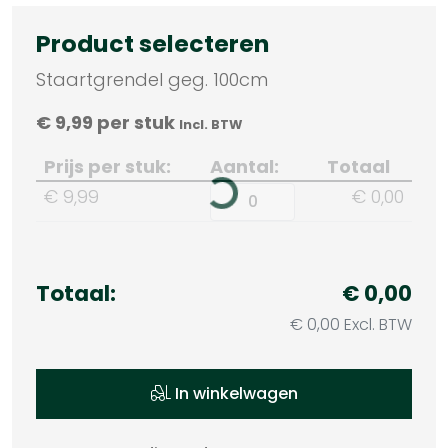
Product selecteren
Staartgrendel geg. 100cm
€
9,99
per stuk
Incl. BTW
Prijs per stuk:
Aantal:
Totaal
€ 9,99
€ 0,00
Totaal:
€ 0,00
€ 0,00 Excl. BTW
In winkelwagen