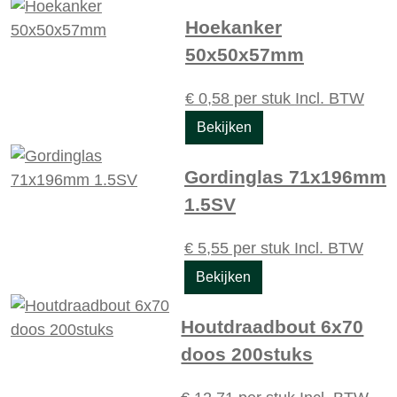
Hoekanker
50x50x57mm
€
0,58
per stuk
Incl. BTW
Bekijken
Gordinglas 71x196mm
1.5SV
€
5,55
per stuk
Incl. BTW
Bekijken
Houtdraadbout 6x70
doos 200stuks