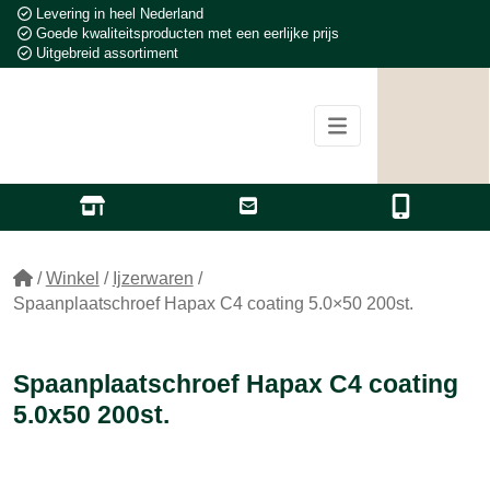
Levering in heel Nederland
Goede kwaliteitsproducten met een eerlijke prijs
Uitgebreid assortiment
/
Winkel
/
Ijzerwaren
/
Spaanplaatschroef Hapax C4 coating 5.0×50 200st.
Spaanplaatschroef Hapax C4 coating
5.0x50 200st.