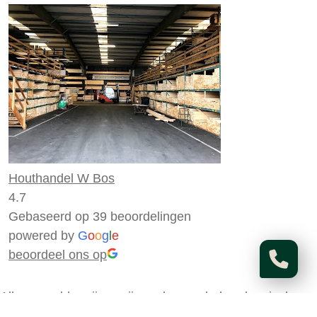
Houthandel W Bos
4.7
Gebaseerd op 39 beoordelingen
powered by
G
o
o
g
l
e
beoordeel ons op
Alle vermelde prijzen zijn onder voorbehoud en incl.
21% BTW. Tenzij anders vermeld.