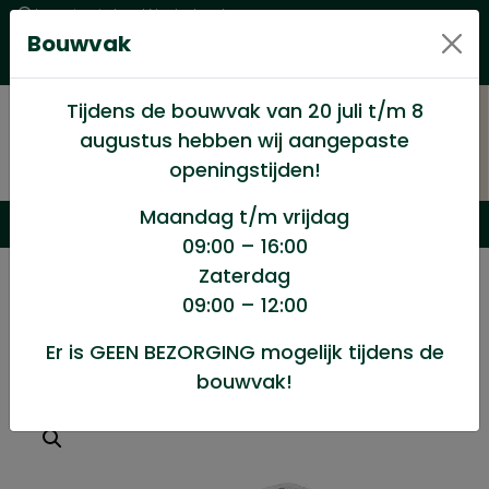
Levering in heel Nederland
Bouwvak
Goede kwaliteitsproducten met een eerlijke prijs
Uitgebreid assortiment
Tijdens de bouwvak van 20 juli t/m 8
augustus hebben wij aangepaste
openingstijden!
Maandag t/m vrijdag
09:00 – 16:00
Zaterdag
/
Winkel
/
Ijzerwaren
/
Balkdrager 71x196mm
09:00 – 12:00
Er is GEEN BEZORGING mogelijk tijdens de
Balkdrager 71x196mm
bouwvak!