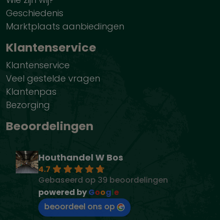
Geschiedenis
Marktplaats aanbiedingen
Klantenservice
Klantenservice
Veel gestelde vragen
Klantenpas
Bezorging
Beoordelingen
Houthandel W Bos
4.7
Gebaseerd op 39 beoordelingen
powered by
G
o
o
g
l
e
beoordeel ons op