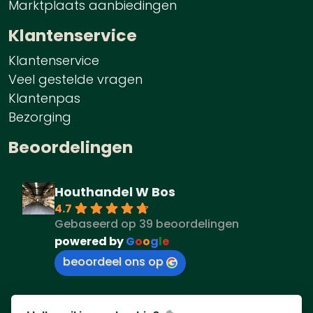
Marktplaats aanbiedingen
Klantenservice
Klantenservice
Veel gestelde vragen
Klantenpas
Bezorging
Beoordelingen
Houthandel W Bos
4.7
Gebaseerd op 39 beoordelingen
powered by
G
o
o
g
l
e
beoordeel ons op