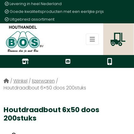
Levering in heel Nederland
Goede kwaliteitsproducten met een eerlijke prijs
Uitgebreid assortiment
/
Winkel
/
Ijzerwaren
/
Houtdraadbout 6×50 doos 200stuks
Houtdraadbout 6x50 doos
200stuks