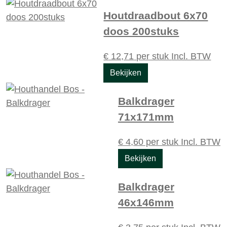
Houtdraadbout 6x70
doos 200stuks
€
12,71
per stuk
Incl. BTW
Bekijken
Balkdrager
71x171mm
€
4,60
per stuk
Incl. BTW
Bekijken
Balkdrager
46x146mm