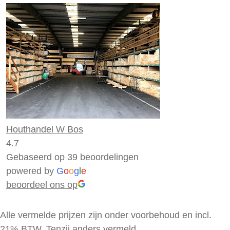
Houthandel W Bos
4.7
Gebaseerd op 39 beoordelingen
powered by
G
o
o
g
l
e
beoordeel ons op
Alle vermelde prijzen zijn onder voorbehoud en incl.
21% BTW. Tenzij anders vermeld.