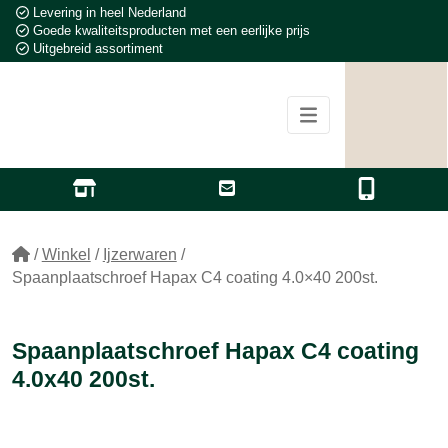
Levering in heel Nederland
Goede kwaliteitsproducten met een eerlijke prijs
Uitgebreid assortiment
/
Winkel
/
Ijzerwaren
/
Spaanplaatschroef Hapax C4 coating 4.0×40 200st.
Spaanplaatschroef Hapax C4 coating
4.0x40 200st.