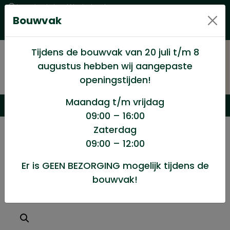
Levering in heel Nederland
Bouwvak
Goede kwaliteitsproducten met een eerlijke prijs
Uitgebreid assortiment
Tijdens de bouwvak van 20 juli t/m 8
augustus hebben wij aangepaste
openingstijden!
Maandag t/m vrijdag
09:00 – 16:00
Zaterdag
/
Winkel
/
Ijzerwaren
/
09:00 – 12:00
Slotbouten 8×40 doos 200stuks
Er is GEEN BEZORGING mogelijk tijdens de
bouwvak!
Slotbouten 8x40 doos 200stuks