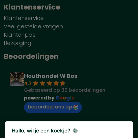
Klantenservice
Klantenservice
Veel gestelde vragen
Klantenpas
Bezorging
Beoordelingen
Houthandel W Bos
4.7
Gebaseerd op 39 beoordelingen
powered by
G
o
o
g
l
e
beoordeel ons op
Hallo, wil je een koekje?