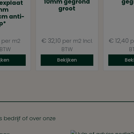
10mm gegrond
geg
explaat
groot
mm
cm anti-
ip*
€
32,10
€
12,40
per m2
per m2
Incl.
p
. BTW
BTW
B
jken
Bekijken
Bek
 bedrijf of over onze