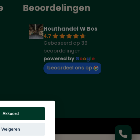
e
Beoordelingen
Houthandel W Bos
4.7
Gebaseerd op 39
beoordelingen
powered by
G
o
o
g
l
e
beoordeel ons op
Akkoord
rs vermeld.
Weigeren