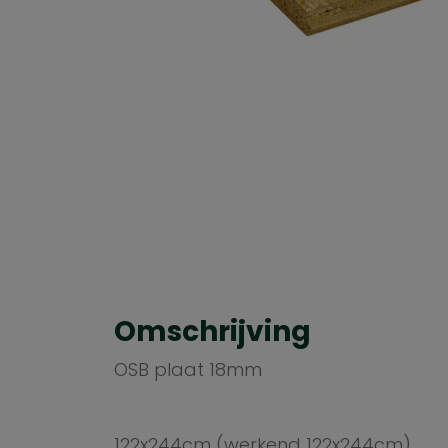
Omschrijving
OSB plaat 18mm
122x244cm (werkend 122x244cm)