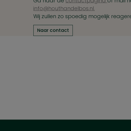
Ga naar de
contactpagina
of mail n
info@houthandelbos.nl.
Wij zullen zo spoedig mogelijk reager
Naar contact