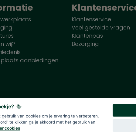
ormatie
Klantenservic
 werkplaats
Klantenservice
rging
Veel gestelde vragen
tures
Klantenpas
jn wij?
Bezorging
iedenis
tplaats aanbiedingen
koekje?
gebruik van cookies om je ervaring te verbeteren.
lde prijzen zijn onder voorbehoud en incl. 21% BTW. Tenzij ande
rd" te klikken ga je akkoord met het gebruik van
er cookies