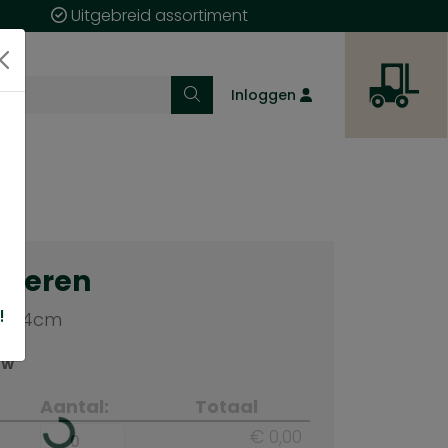
Uitgebreid assortiment
Inloggen
cteren
!
x244cm
TW
Aantal:
Totaal
€ 0,00