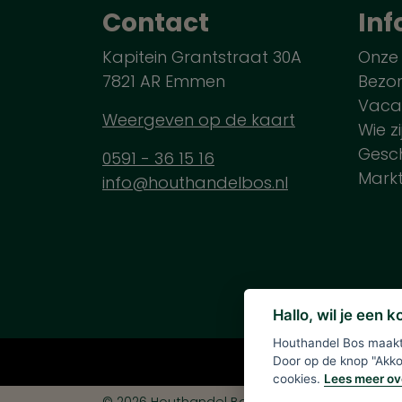
Contact
Inf
Kapitein Grantstraat 30A
Onze
7821 AR Emmen
Bezo
Vaca
Weergeven op de kaart
Wie zi
Gesch
0591 - 36 15 16
Mark
info@houthandelbos.nl
Hallo, wil je een 
Houthandel Bos maakt 
Alle verme
Door op de knop "Akkoo
cookies.
Lees meer ov