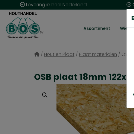
Levering in heel Nederland
G
Assortiment
Wie zij
/
Hout en Plaat
/
Plaat materialen
/
OSB 
OSB plaat 18mm 122x