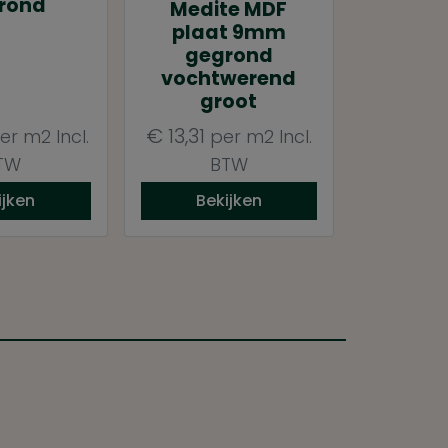
rond
Medite MDF
plaat 9mm
gegrond
vochtwerend
groot
€
13,31
er m2
Incl.
per m2
Incl.
TW
BTW
ijken
Bekijken