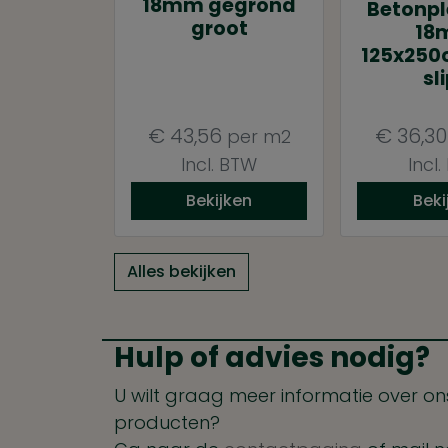
18mm gegrond
Betonpl
groot
18
125x250
sl
€
43,56
€
36,30
per m2
Incl. BTW
Incl
Bekijken
Beki
Alles bekijken
Hulp of advies nodig?
U wilt graag meer informatie over ons
producten?