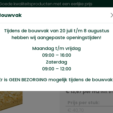
oede kwaliteitsproducten met een eerlijke prijs
Bouwvak
n wij?
Klantenservice
Nieuws
Tijdens de bouwvak van 20 juli t/m 8 augustus
hebben wij aangepaste openingstijden!
plaat 18mm 122x244cm
Maandag t/m vrijdag
09:00 – 16:00
Zaterdag
244cm
09:00 – 12:00
Product sele
Er is GEEN BEZORGING mogelijk tijdens de bouwvak
OSB plaat 18mm 122
€
13,67
per m2
Incl. B
Prijs per stuk:
€ 40,70