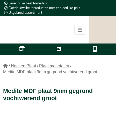
Levering in heel Nederland
Goede kwaliteitsproducten met een eerlijke prijs
Uitgebreid assortiment
/
Hout en Plaat
/
Plaat materialen
/
Medite MDF plaat 9mm gegrond vochtwerend groot
Medite MDF plaat 9mm gegrond
vochtwerend groot