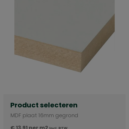
Product selecteren
MDF plaat 16mm gegrond
€
13,91
per m2
Incl. BTW