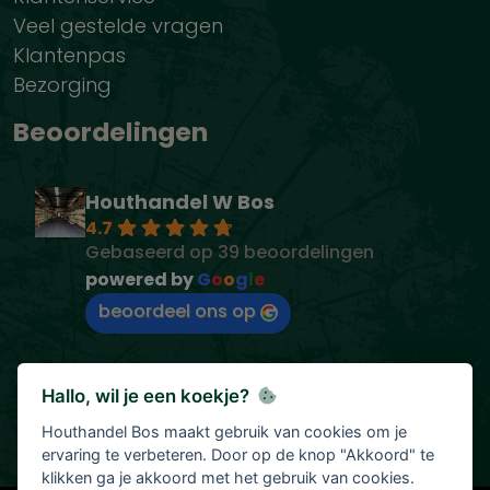
Veel gestelde vragen
Klantenpas
Bezorging
Beoordelingen
Houthandel W Bos
4.7
Gebaseerd op 39 beoordelingen
powered by
G
o
o
g
l
e
beoordeel ons op
Hallo, wil je een koekje?
Houthandel Bos maakt gebruik van cookies om je
ervaring te verbeteren. Door op de knop "Akkoord" te
klikken ga je akkoord met het gebruik van cookies.