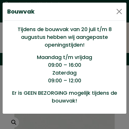
Levering in heel Nederland
Bouwvak
Goede kwaliteitsproducten met een eerlijke prijs
Uitgebreid assortiment
Tijdens de bouwvak van 20 juli t/m 8
augustus hebben wij aangepaste
openingstijden!
Maandag t/m vrijdag
09:00 – 16:00
Zaterdag
/
Hout en Plaat
/
Plaat materialen
/
09:00 – 12:00
MDF plaat 16mm gegrond
Er is GEEN BEZORGING mogelijk tijdens de
bouwvak!
MDF plaat 16mm gegrond