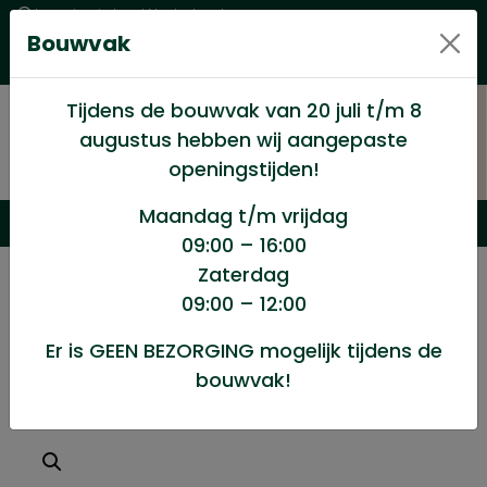
Levering in heel Nederland
Bouwvak
Goede kwaliteitsproducten met een eerlijke prijs
Uitgebreid assortiment
Tijdens de bouwvak van 20 juli t/m 8
augustus hebben wij aangepaste
openingstijden!
Maandag t/m vrijdag
09:00 – 16:00
Zaterdag
/
Winkel
/
Ijzerwaren
/
09:00 – 12:00
Carro sluitring PGB M20x60/50st
Er is GEEN BEZORGING mogelijk tijdens de
bouwvak!
Carro sluitring PGB M20x60/50st