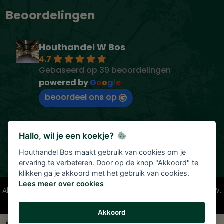
Beoordelingen
Houthandel W Bos
4.7
Gebaseerd op 39 beoordelingen
powered by
G
o
o
g
l
e
beoordeel ons op
Hallo, wil je een koekje?
Houthandel Bos maakt gebruik van cookies om je
ervaring te verbeteren. Door op de knop "Akkoord" te
klikken ga je akkoord met het gebruik van cookies.
Lees meer over cookies
Alle vermelde prijzen zijn onder voorbehoud en incl. 21% BTW.
Tenzij anders vermeld.
Akkoord
© 2026 Houthandel Bos
|