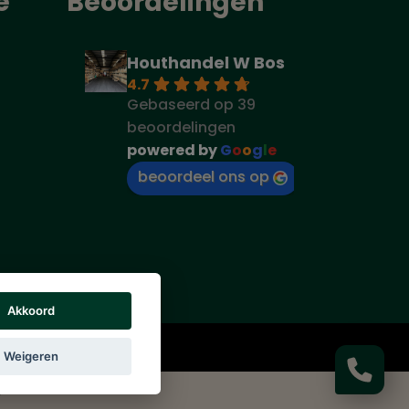
e
Beoordelingen
Houthandel W Bos
4.7
Gebaseerd op 39
beoordelingen
powered by
G
o
o
g
l
e
beoordeel ons op
Akkoord
rs vermeld.
Weigeren
g
|
Cookie beleid