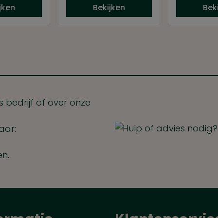
jken
Bekijken
Bek
 bedrijf of over onze
aar:
en.