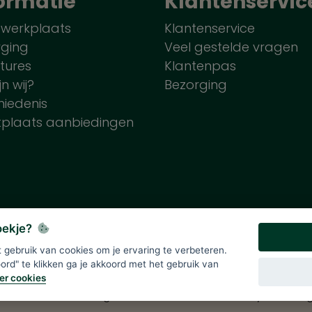
ormatie
Klantenservic
 werkplaats
Klantenservice
rging
Veel gestelde vragen
tures
Klantenpas
jn wij?
Bezorging
iedenis
tplaats aanbiedingen
koekje?
gebruik van cookies om je ervaring te verbeteren.
lde prijzen zijn onder voorbehoud en incl. 21% BTW. Tenzij ande
rd" te klikken ga je akkoord met het gebruik van
er cookies
Div
>
Solutions B.V.
|
Algemene voorwaarden
|
Privacy verklarin