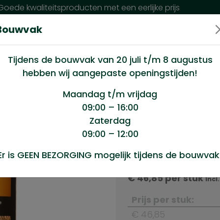
oede kwaliteitsproducten met een eerlijke prijs
Bouwvak
n wij?
Klantenservice
Nieuws
Tijdens de bouwvak van 20 juli t/m 8 augustus
hebben wij aangepaste openingstijden!
.5ltr
Maandag t/m vrijdag
09:00 – 16:00
Zaterdag
09:00 – 12:00
Product sele
Er is GEEN BEZORGING mogelijk tijdens de bouwvak
Bruinoleum 2.5ltr
€
46,85
per stuk
Incl
Prijs per stuk:
€ 46,85