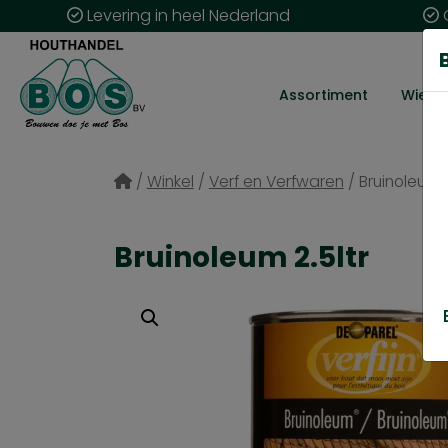
Levering in heel Nederland
G
Assortiment
Wie zij
/
Winkel
/
Verf en Verfwaren
/
Bruinoleum 2
Bruinoleum 2.5ltr