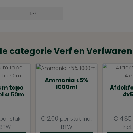
135
de categorie Verf en Verfwaren
Ammonia <5%
1000ml
um tape
Afdekfo
l a 50m
4x
€
2,00
€
4,85
per stuk
per stuk
Incl.
. BTW
BTW
Incl