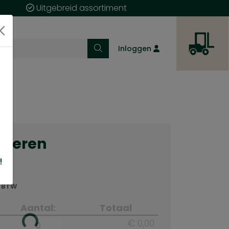
Uitgebreid assortiment
Inloggen
cteren
!
. BTW
Aantal:
Totaal
€ 0,00