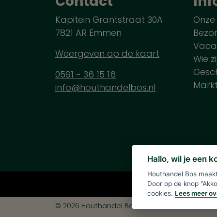
Contact
Inf
Kapitein Grantstraat 30A
Onze
7821 AR Emmen
Bezo
Vaca
Weergeven op de kaart
Wie zi
Gesch
0591 - 36 15 16
Mark
info@houthandelbos.nl
Hallo, wil je een 
Houthandel Bos maakt 
Alle verme
Door op de knop "Akkoo
cookies.
Lees meer ov
© 2026 Houthandel Bos
|
Ontwikkeld door
<
In