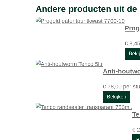
Andere producten uit de 
Prog
€
8,4
Beki
Anti-houtwo
€
78,00
per st
Bekijken
Te
€
2
B