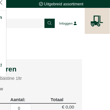
Uitgebreid assortiment
n
Inloggen
!
teren
astine 1ltr
TW
Aantal:
Totaal
€ 0,00