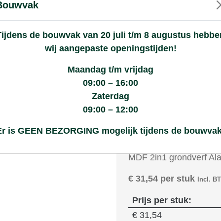
Bouwvak
Goede kwaliteitsproducten met een eerlijke prijs
Tijdens de bouwvak van 20 juli t/m 8 augustus hebbe
Assortiment
Wie zijn wij?
Klantenservice
Nieuws
wij aangepaste openingstijden!
Maandag t/m vrijdag
09:00 – 16:00
verf Alabastine 1ltr
Zaterdag
09:00 – 12:00
stine 1ltr
Er is GEEN BEZORGING mogelijk tijdens de bouwvak
Product selec
MDF 2in1 grondverf Alab
€
31,54
per stuk
Incl. B
Prijs per stuk:
€ 31,54