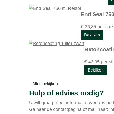
End Seal 750
€
26,85
per stu
Bekijken
Betoncoatin
€
43,95
per st
Bekijken
Alles bekijken
Hulp of advies nodig?
U wilt graag meer informatie over ons bed
Ga naar de
contactpagina
of mail naar:
in