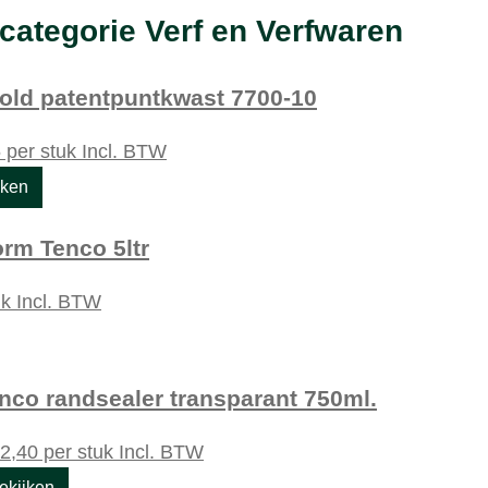
categorie Verf en Verfwaren
old patentpuntkwast 7700-10
5
per stuk
Incl. BTW
jken
rm Tenco 5ltr
uk
Incl. BTW
nco randsealer transparant 750ml.
2,40
per stuk
Incl. BTW
ekijken