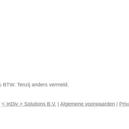
1% BTW. Tenzij anders vermeld.
r
<
InDiv
>
Solutions B.V.
|
Algemene voorwaarden
|
Priv