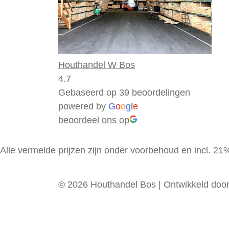
Houthandel W Bos
4.7
Gebaseerd op 39 beoordelingen
powered by
G
o
o
g
l
e
beoordeel ons op
Alle vermelde prijzen zijn onder voorbehoud en incl. 2
© 2026 Houthandel Bos
|
Ontwikkeld doo