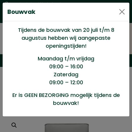
Levering in heel Nederland
Bouwvak
Goede kwaliteitsproducten met een eerlijke prijs
Uitgebreid assortiment
Tijdens de bouwvak van 20 juli t/m 8
augustus hebben wij aangepaste
openingstijden!
Maandag t/m vrijdag
09:00 – 16:00
Zaterdag
/
Winkel
/
Verf en Verfwaren
/
09:00 – 12:00
Anti-houtworm Tenco 5ltr
Er is GEEN BEZORGING mogelijk tijdens de
bouwvak!
Anti-houtworm Tenco 5ltr