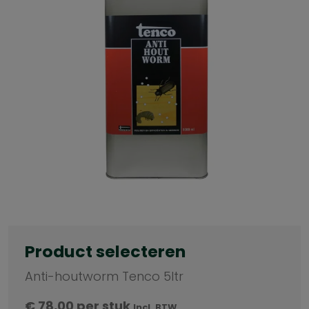
Product selecteren
Anti-houtworm Tenco 5ltr
€
78,00
per stuk
Incl. BTW