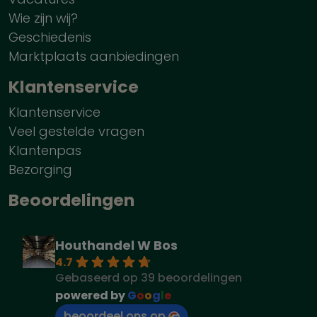
Wie zijn wij?
Geschiedenis
Marktplaats aanbiedingen
Klantenservice
Klantenservice
Veel gestelde vragen
Klantenpas
Bezorging
Beoordelingen
Houthandel W Bos
4.7
Gebaseerd op 39 beoordelingen
powered by
G
o
o
g
l
e
beoordeel ons op