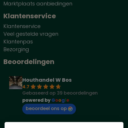
Marktplaats aanbiedingen
Klantenservice
Klantenservice
Veel gestelde vragen
Klantenpas
Bezorging
Beoordelingen
Houthandel W Bos
4.7
Gebaseerd op 39 beoordelingen
powered by
G
o
o
g
l
e
beoordeel ons op