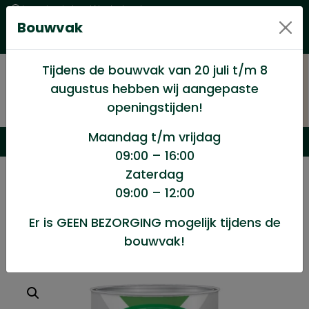
Levering in heel Nederland
Bouwvak
Goede kwaliteitsproducten met een eerlijke prijs
Uitgebreid assortiment
Tijdens de bouwvak van 20 juli t/m 8
augustus hebben wij aangepaste
openingstijden!
Maandag t/m vrijdag
09:00 – 16:00
Zaterdag
/
Winkel
/
Verf en Verfwaren
/
09:00 – 12:00
Zijdeglans 489 antraciet 750ml
Er is GEEN BEZORGING mogelijk tijdens de
bouwvak!
Zijdeglans 489 antraciet 750ml