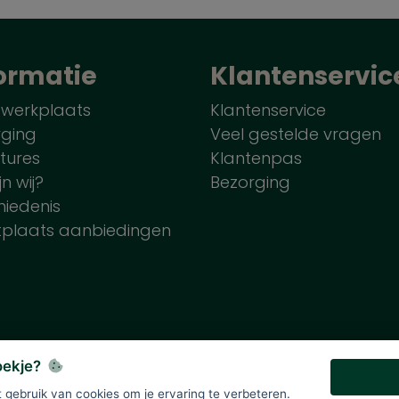
ormatie
Klantenservic
 werkplaats
Klantenservice
rging
Veel gestelde vragen
tures
Klantenpas
jn wij?
Bezorging
iedenis
tplaats aanbiedingen
koekje?
gebruik van cookies om je ervaring te verbeteren.