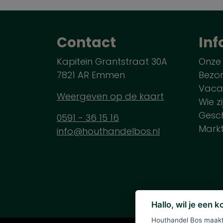
Contact
Inf
Kapitein Grantstraat 30A
Onze
7821 AR Emmen
Bezo
Vaca
Weergeven op de kaart
Wie zi
Gesch
0591 - 36 15 16
Mark
info@houthandelbos.nl
Hallo, wil je een 
Houthandel Bos maakt 