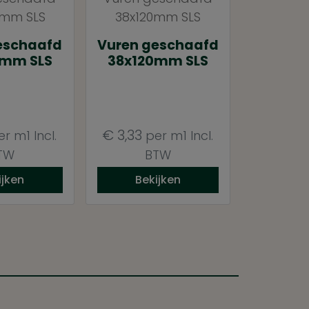
eschaafd
Vuren geschaafd
4mm SLS
38x120mm SLS
€
3,33
er m1
Incl.
per m1
Incl.
TW
BTW
ijken
Bekijken