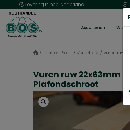
Levering in heel Nederland
G
Assortiment
Wie zij
/
Hout en Plaat
/
Vurenhout
/
Vuren ruw 
Vuren ruw 22x63mm
Plafondschroot