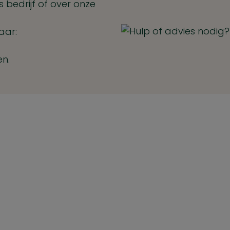
 bedrijf of over onze
aar:
en.