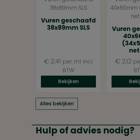
Vuren geschaafd
38x89mm SLS
Vuren g
40x
(34x
net
€
2,41
€
2,12
per m1
Incl.
pe
BTW
B
Bekijken
Beki
Alles bekijken
Hulp of advies nodig?