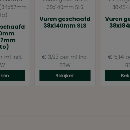
Vuren geschaafd
Vuren g
38x140mm SLS
38x18
eschaafd
60mm
57mm
to)
€
3,93
€
5,14
r m1
Incl.
per m1
Incl.
p
TW
BTW
B
jken
Bekijken
Bek