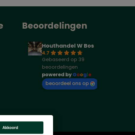
e
Beoordelingen
Houthandel W Bos
4.7
Gebaseerd op 39
beoordelingen
powered by
G
o
o
g
l
e
beoordeel ons op
Akkoord