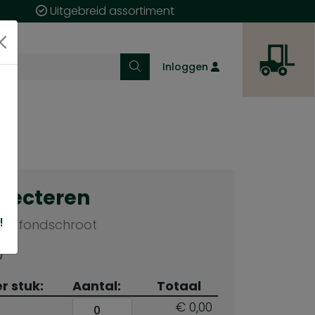
Uitgebreid assortiment
Inloggen
electeren
!
Plafondschroot
W
er stuk:
Aantal:
Totaal
€ 0,00