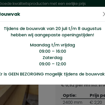
oede kwaliteitsproducten met een eerlijke prijs
Bouwvak
n wij?
Klantenservice
Nieuws
Tijdens de bouwvak van 20 juli t/m 8 augustus
hebben wij aangepaste openingstijden!
22x63mm Plafondschroot
Maandag t/m vrijdag
09:00 – 16:00
Zaterdag
09:00 – 12:00
Producten s
Er is GEEN BEZORGING mogelijk tijdens de bouwvak
Vuren ruw 22x63mm 
€
0,92
per m1
Incl. BT
Optie:
Prijs p
2400 mm
€ 2,20