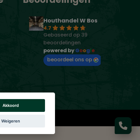
Houthandel W Bos
4.7
Gebaseerd op 39
beoordelingen
powered by
G
o
o
g
l
e
beoordeel ons op
Akkoord
rs vermeld.
Weigeren
g
|
Cookie beleid