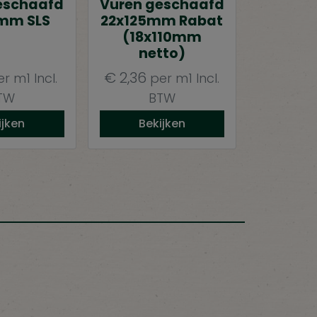
eschaafd
Vuren geschaafd
mm SLS
22x125mm Rabat
(18x110mm
netto)
€
2,36
er m1
Incl.
per m1
Incl.
TW
BTW
ijken
Bekijken