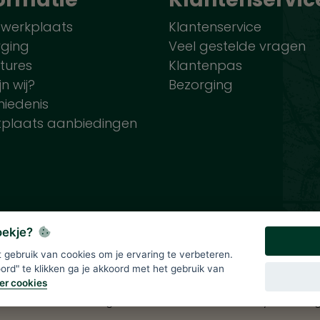
 werkplaats
Klantenservice
rging
Veel gestelde vragen
tures
Klantenpas
jn wij?
Bezorging
iedenis
tplaats aanbiedingen
koekje?
gebruik van cookies om je ervaring te verbeteren.
lde prijzen zijn onder voorbehoud en incl. 21% BTW. Tenzij ande
rd" te klikken ga je akkoord met het gebruik van
er cookies
Div
>
Solutions B.V.
|
Algemene voorwaarden
|
Privacy verklarin