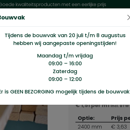
oede kwaliteitsproducten met een eerlijke prijs
Bouwvak
n wij?
Klantenservice
Nieuws
Tijdens de bouwvak van 20 juli t/m 8 augustus
hebben wij aangepaste openingstijden!
haafd 32x50mm (28x45mm netto)
Maandag t/m vrijdag
09:00 – 16:00
Zaterdag
x50mm
09:00 – 12:00
Producten s
Er is GEEN BEZORGING mogelijk tijdens de bouwvak
Vuren geschaafd 3
€
1,51
per m1
Incl. BTW
Optie:
Prijs p
2400 mm
€ 3,63