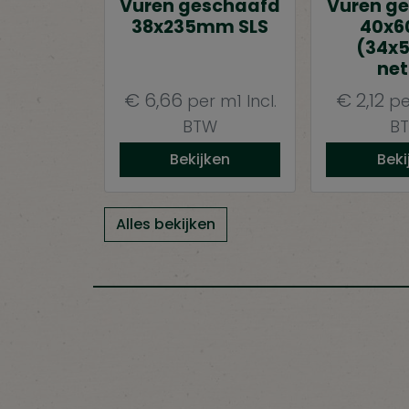
Vuren geschaafd
Vuren g
38x235mm SLS
40x
(34x
net
€
6,66
€
2,12
per m1
Incl.
pe
BTW
B
Bekijken
Beki
Alles bekijken