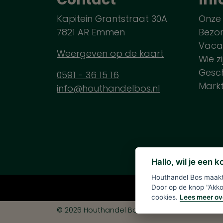
Kapitein Grantstraat 30A
Onze
7821 AR Emmen
Bezo
Vaca
Weergeven op de kaart
Wie zi
Gesch
0591 - 36 15 16
Mark
info@houthandelbos.nl
Hallo, wil je een 
Houthandel Bos maakt 
Alle verme
Door op de knop "Akkoo
cookies.
Lees meer ov
© 2026 Houthandel Bos
|
Ontwikkeld door
<
In