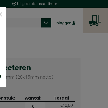
Uitgebreid assortiment
Inloggen
electeren
!
2x50mm (28x45mm netto)
er stuk:
Aantal:
Totaal
€ 0,00