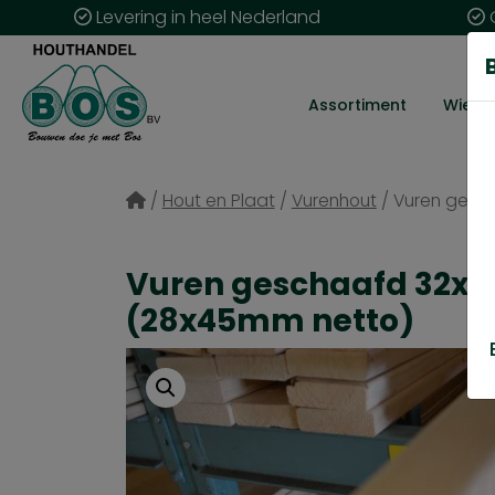
Levering in heel Nederland
G
Assortiment
Wie zij
/
Hout en Plaat
/
Vurenhout
/
Vuren gesc
Vuren geschaafd 32
(28x45mm netto)