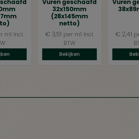
eschaafd
Vuren geschaafd
Vuren g
60mm
32x150mm
38x89
57mm
(28x145mm
to)
netto)
€
3,51
€
2,41
r m1
Incl.
per m1
Incl.
p
TW
BTW
B
jken
Bekijken
Bek