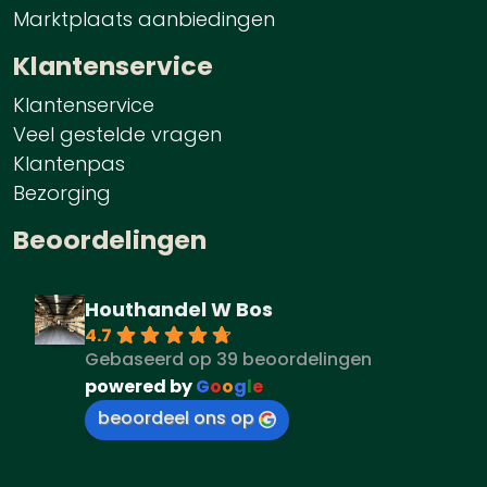
Marktplaats aanbiedingen
Klantenservice
Klantenservice
Veel gestelde vragen
Klantenpas
Bezorging
Beoordelingen
Houthandel W Bos
4.7
Gebaseerd op 39 beoordelingen
powered by
G
o
o
g
l
e
beoordeel ons op