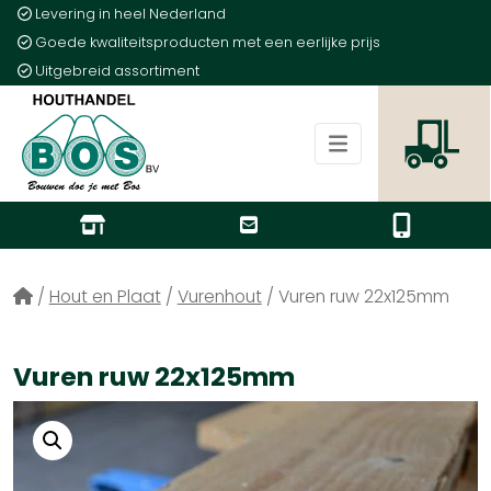
Levering in heel Nederland
Goede kwaliteitsproducten met een eerlijke prijs
Uitgebreid assortiment
/
Hout en Plaat
/
Vurenhout
/
Vuren ruw 22x125mm
Vuren ruw 22x125mm