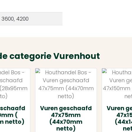
, 3600, 4200
de categorie Vurenhout
eschaafd
Vuren geschaafd
Vuren g
0mm (
47x75mm
47x
 netto)
(44x70mm
(44x
netto)
ne