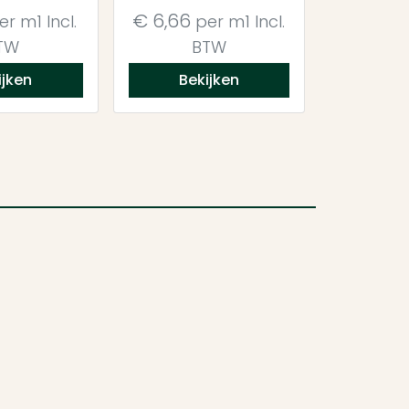
€
6,66
er m1
Incl.
per m1
Incl.
TW
BTW
ijken
Bekijken