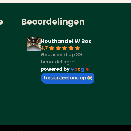
e
Beoordelingen
Houthandel W Bos
4.7
Gebaseerd op 39
beoordelingen
powered by
G
o
o
g
l
e
beoordeel ons op