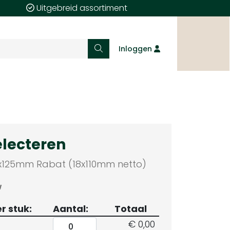
Uitgebreid assortiment
Inloggen
electeren
x125mm Rabat (18x110mm netto)
W
er stuk:
Aantal:
Totaal
€ 0,00