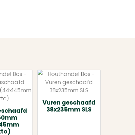
Vuren geschaafd
38x235mm SLS
eschaafd
150mm
145mm
tto)