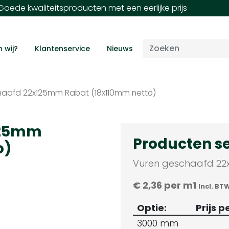
oede kwaliteitsproducten met een eerlijke prijs
n wij?
Klantenservice
Nieuws
haafd 22x125mm Rabat (18x110mm netto)
125mm
Producten s
o)
Vuren geschaafd 22
€
2,36
per m1
Incl. BT
Optie:
Prijs p
3000 mm