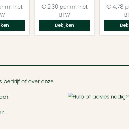
€
2,30
€
4,78
r m1
Incl.
per m1
Incl.
p
TW
BTW
B
jken
Bekijken
Bek
 bedrijf of over onze
aar:
en.