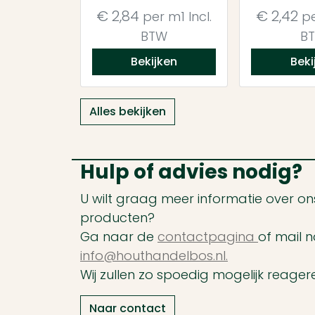
€
2,84
€
2,42
per m1
Incl.
pe
BTW
B
Bekijken
Beki
Alles bekijken
Hulp of advies nodig?
U wilt graag meer informatie over ons
producten?
Ga naar de
contactpagina
of mail n
info@houthandelbos.nl.
Wij zullen zo spoedig mogelijk reager
Naar contact