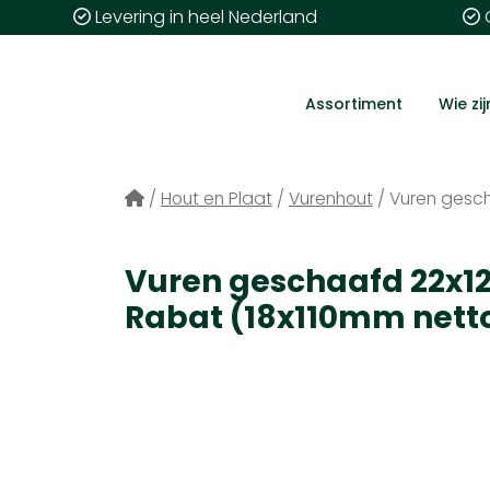
Levering in heel Nederland
G
Assortiment
Wie zij
/
Hout en Plaat
/
Vurenhout
/
Vuren gesc
Vuren geschaafd 22x
Rabat (18x110mm nett