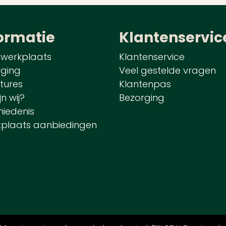
ormatie
Klantenservic
 werkplaats
Klantenservice
rging
Veel gestelde vragen
tures
Klantenpas
jn wij?
Bezorging
iedenis
tplaats aanbiedingen