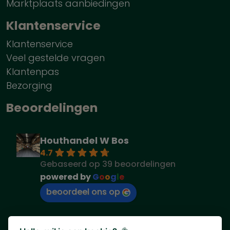
Marktplaats aanbiedingen
Klantenservice
Klantenservice
Veel gestelde vragen
Klantenpas
Bezorging
Beoordelingen
Houthandel W Bos
4.7
Gebaseerd op 39 beoordelingen
powered by
G
o
o
g
l
e
beoordeel ons op