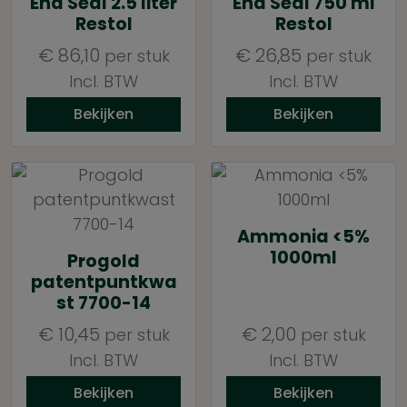
End Seal 2.5 liter
End Seal 750 ml
Restol
Restol
€
86,10
€
26,85
per stuk
per stuk
Incl. BTW
Incl. BTW
Bekijken
Bekijken
Ammonia <5%
1000ml
Progold
patentpuntkwa
st 7700-14
€
10,45
€
2,00
per stuk
per stuk
Incl. BTW
Incl. BTW
Bekijken
Bekijken