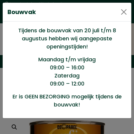
Levering in heel Nederland
Bouwvak
Goede kwaliteitsproducten met een eerlijke prijs
Uitgebreid assortiment
Tijdens de bouwvak van 20 juli t/m 8
augustus hebben wij aangepaste
openingstijden!
Maandag t/m vrijdag
09:00 – 16:00
Zaterdag
/
Winkel
/
Verf en Verfwaren
/
09:00 – 12:00
Verfijn Zwarte teer 750ml
Er is GEEN BEZORGING mogelijk tijdens de
bouwvak!
Verfijn Zwarte teer 750ml