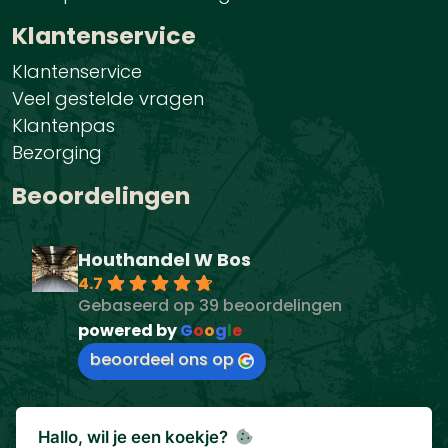
Klantenservice
Klantenservice
Veel gestelde vragen
Klantenpas
Bezorging
Beoordelingen
Houthandel W Bos
4.7
Gebaseerd op 39 beoordelingen
powered by
G
o
o
g
l
e
beoordeel ons op
Hallo, wil je een koekje?