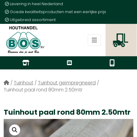
Levering in heel Nederland
Goede kwaliteitsproducten met een eerlijke prijs
Uitgebreid assortiment
/
Tuinhout
/
Tuinhout geïmpregneerd
/
Tuinhout paal rond 80mm 2.50mtr
Tuinhout paal rond 80mm 2.50mtr