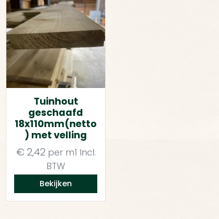
Tuinhout
geschaafd
18x110mm(netto
) met velling
€
2,42
per m1
Incl.
BTW
Bekijken