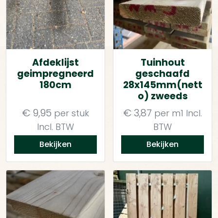
Afdeklijst
Tuinhout
geimpregneerd
geschaafd
180cm
28x145mm(nett
o) zweeds
€
9,95
€
3,87
per stuk
per m1
Incl.
Incl. BTW
BTW
Bekijken
Bekijken