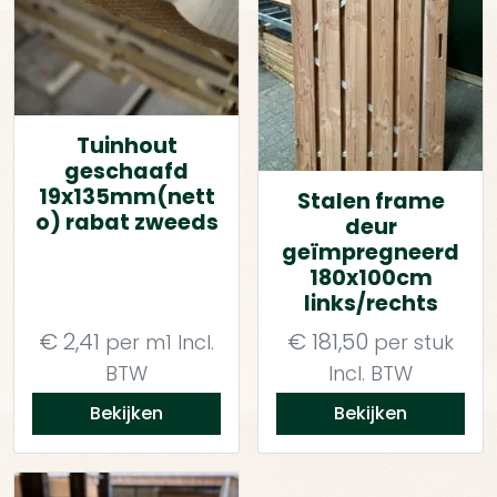
Tuinhout
geschaafd
19x135mm(nett
Stalen frame
o) rabat zweeds
deur
geïmpregneerd
180x100cm
links/rechts
€
2,41
€
181,50
per m1
Incl.
per stuk
BTW
Incl. BTW
Bekijken
Bekijken