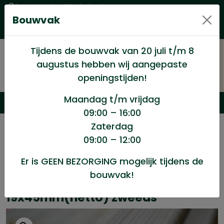
Levering in heel Nederland
Bouwvak
Goede kwaliteitsproducten met een eerlijke prijs
Uitgebreid assortiment
Tijdens de bouwvak van 20 juli t/m 8
augustus hebben wij aangepaste
openingstijden!
Maandag t/m vrijdag
09:00 – 16:00
Zaterdag
/
Tuinhout
/
Tuinhout geïmpregneerd
/
09:00 – 12:00
Tuinhout geschaafd 19x45mm(netto) zweeds
Er is GEEN BEZORGING mogelijk tijdens de
bouwvak!
Tuinhout geschaafd
19x45mm(netto) zweeds