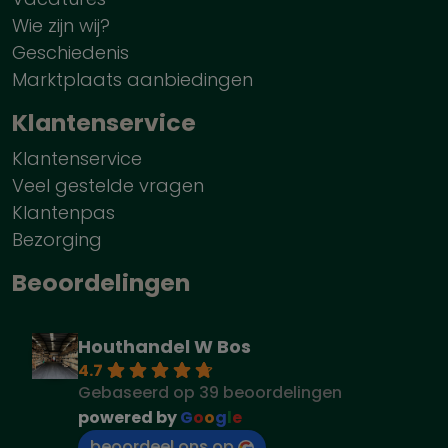
Wie zijn wij?
Geschiedenis
Marktplaats aanbiedingen
Klantenservice
Klantenservice
Veel gestelde vragen
Klantenpas
Bezorging
Beoordelingen
Houthandel W Bos
4.7
Gebaseerd op 39 beoordelingen
powered by
G
o
o
g
l
e
beoordeel ons op