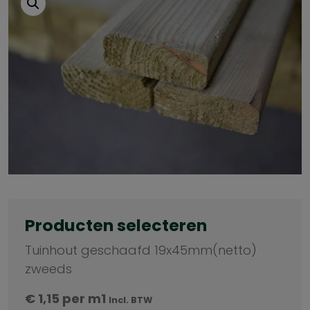
Producten selecteren
Tuinhout geschaafd 19x45mm(netto)
zweeds
€
1,15
per m1
Incl. BTW