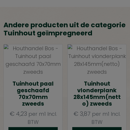
Andere producten uit de categorie
Tuinhout geïmpregneerd
Tuinhout paal
Tuinhout
geschaafd
vlonderplank
70x70mm
28x145mm(nett
zweeds
o) zweeds
€
4,23
€
3,87
per m1
Incl.
per m1
Incl.
BTW
BTW