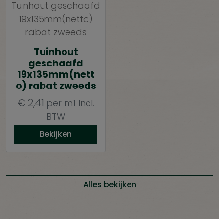
Tuinhout
geschaafd
19x135mm(nett
o) rabat zweeds
€
2,41
per m1
Incl.
BTW
Bekijken
Alles bekijken