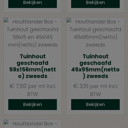
Bekijken
Bekijken
Tuinhout
Tuinhout
geschaafd
geschaafd
59x156mm(nett
45x95mm(netto
o) zweeds
) zweeds
€
7,50
€
3,51
per m1
Incl.
per m1
Incl.
BTW
BTW
Bekijken
Bekijken