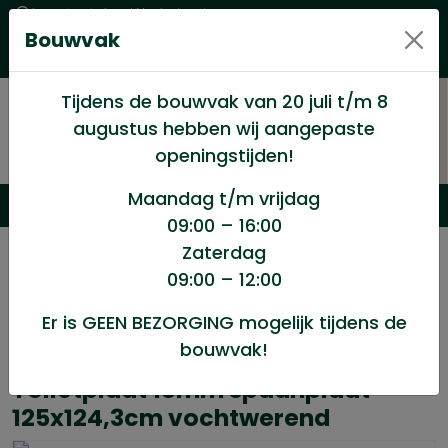
Levering in heel Nederland
Bouwvak
Goede kwaliteitsproducten met een eerlijke prijs
Uitgebreid assortiment
Tijdens de bouwvak van 20 juli t/m 8
2
augustus hebben wij aangepaste
openingstijden!
Maandag t/m vrijdag
09:00 – 16:00
Zaterdag
/
Hout en Plaat
/
Plaat materialen
/
09:00 – 12:00
Toiletplaat 18mm spaanplaat 125×124,3cm
vochtwerend
Er is GEEN BEZORGING mogelijk tijdens de
bouwvak!
Toiletplaat 18mm spaanplaat
125x124,3cm vochtwerend