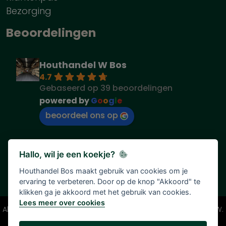
Bezorging
Beoordelingen
Houthandel W Bos
4.7
Gebaseerd op 39 beoordelingen
powered by
G
o
o
g
l
e
beoordeel ons op
Hallo, wil je een koekje?
Houthandel Bos maakt gebruik van cookies om je
ervaring te verbeteren. Door op de knop "Akkoord" te
klikken ga je akkoord met het gebruik van cookies.
Lees meer over cookies
Alle vermelde prijzen zijn onder voorbehoud en incl. 21% BTW.
Tenzij anders vermeld.