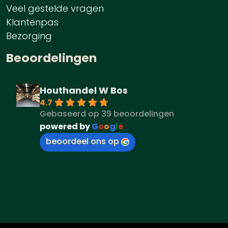
Veel gestelde vragen
Klantenpas
Bezorging
Beoordelingen
Houthandel W Bos
4.7
Gebaseerd op 39 beoordelingen
powered by
G
o
o
g
l
e
beoordeel ons op