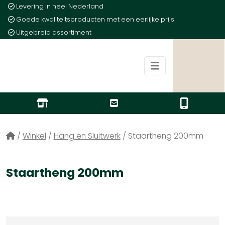
Levering in heel Nederland
Goede kwaliteitsproducten met een eerlijke prijs
Uitgebreid assortiment
/
Winkel
/
Hang en Sluitwerk
/
Staartheng 200mm
Staartheng 200mm