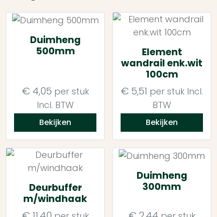
Duimheng
500mm
Element
wandrail enk.wit
100cm
€
4,05
€
5,51
per stuk
per stuk
Incl.
Incl. BTW
BTW
Bekijken
Bekijken
Duimheng
300mm
Deurbuffer
m/windhaak
€
11,40
€
2,44
per stuk
per stuk