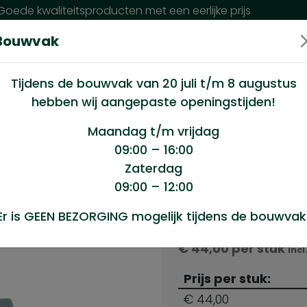
oede kwaliteitsproducten met een eerlijke prijs
Bouwvak
n wij?
Klantenservice
Nieuws
Tijdens de bouwvak van 20 juli t/m 8 augustus
hebben wij aangepaste openingstijden!
oos 100stuks
Maandag t/m vrijdag
09:00 – 16:00
Zaterdag
 100stuks
09:00 – 12:00
Product sele
Er is GEEN BEZORGING mogelijk tijdens de bouwvak
Slotbouten 10x50 doo
€
44,00
per stuk
Incl
Prijs per stuk:
€ 44,00