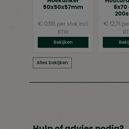
Hoekanker
Houtdr
50x50x57mm
6x70
200s
€
0,58
€
12,71
per stuk
Incl.
pe
BTW
B
Bekijken
Beki
Alles bekijken
Hulp of advies nodig?