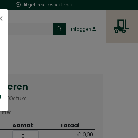
Uitgebreid assortiment
Inloggen
cteren
!
s 100stuks
. BTW
Aantal:
Totaal
€ 0,00