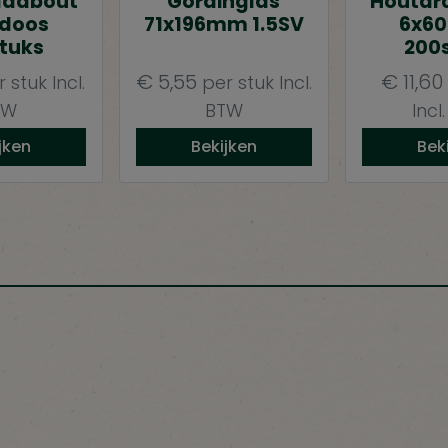
aadbout
Gordinglas
Houtdr
 doos
71x196mm 1.5SV
6x60
tuks
200
€
5,55
€
11,60
r stuk
Incl.
per stuk
Incl.
TW
BTW
Incl
jken
Bekijken
Bek