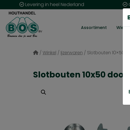
Levering in heel Nederland
G
Assortiment
Wie zij
/
Winkel
/
Ijzerwaren
/
Slotbouten 10×50 d
Slotbouten 10x50 doos