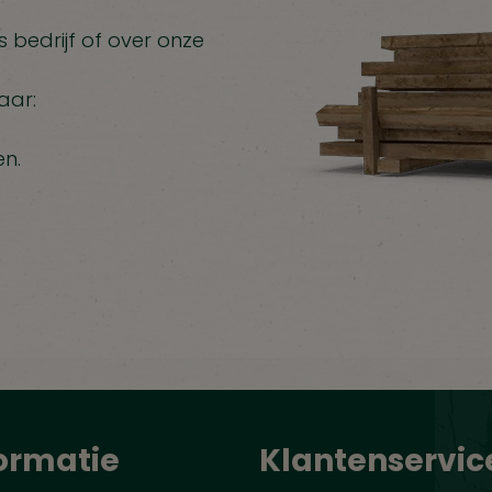
 bedrijf of over onze
aar:
en.
ormatie
Klantenservic