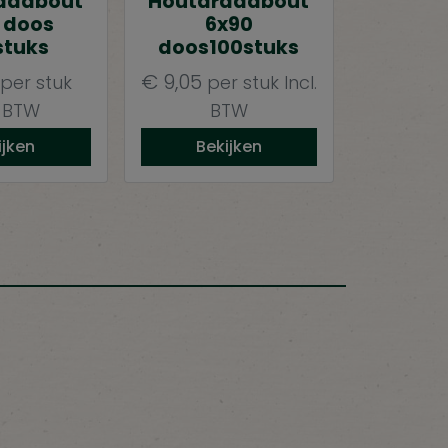
aadbout
Houtdraadbout
 doos
6x90
stuks
doos100stuks
€
9,05
per stuk
per stuk
Incl.
. BTW
BTW
ijken
Bekijken