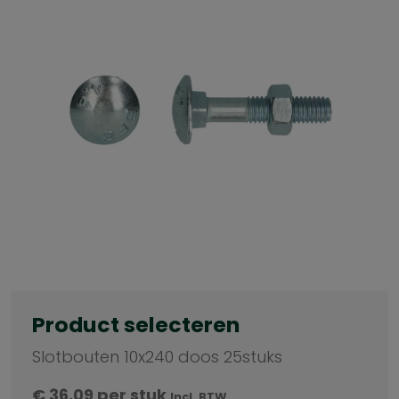
Product selecteren
Slotbouten 10x240 doos 25stuks
€
36,09
per stuk
Incl. BTW