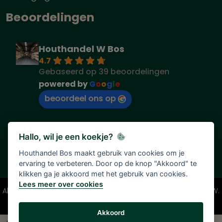
Beoordelingen
Houthandel W Bos
4.7
Gebaseerd op 39 beoordelingen
powered by
G
o
o
g
l
e
beoordeel ons op
Hallo, wil je een koekje?
Houthandel Bos maakt gebruik van cookies om je
ervaring te verbeteren. Door op de knop "Akkoord" te
klikken ga je akkoord met het gebruik van cookies.
Lees meer over cookies
Alle vermelde prijzen zijn onder voorbehoud en incl. 21% BTW.
Tenzij anders vermeld.
Akkoord