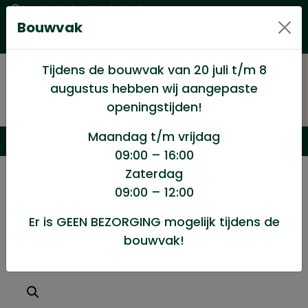
Levering in heel Nederland
Bouwvak
Goede kwaliteitsproducten met een eerlijke prijs
Uitgebreid assortiment
Tijdens de bouwvak van 20 juli t/m 8
augustus hebben wij aangepaste
openingstijden!
Maandag t/m vrijdag
09:00 – 16:00
Zaterdag
/
Winkel
/
Ijzerwaren
/
09:00 – 12:00
Slotbouten 10×240 doos 25stuks
Er is GEEN BEZORGING mogelijk tijdens de
bouwvak!
Slotbouten 10x240 doos 25stuks