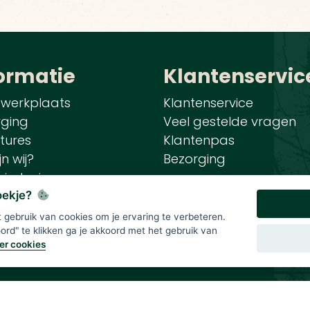
ormatie
Klantenservic
 werkplaats
Klantenservice
rging
Veel gestelde vragen
tures
Klantenpas
jn wij?
Bezorging
iedenis
tplaats aanbiedingen
koekje?
gebruik van cookies om je ervaring te verbeteren.
rd" te klikken ga je akkoord met het gebruik van
er cookies