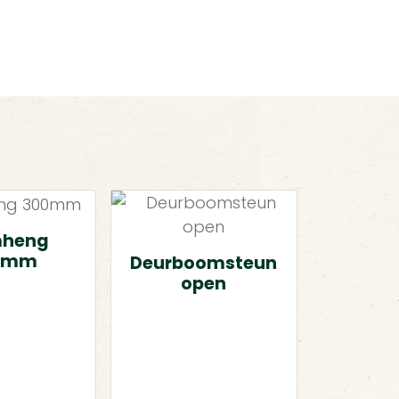
mheng
0mm
Deurboomsteun
open