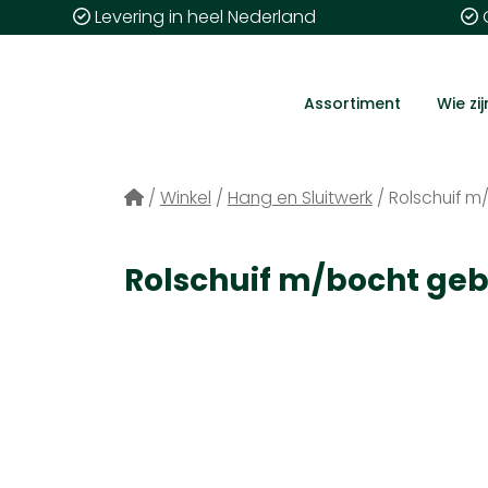
Levering in heel Nederland
G
Assortiment
Wie zij
/
Winkel
/
Hang en Sluitwerk
/
Rolschuif 
Rolschuif m/bocht g