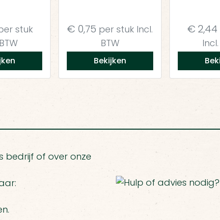
€
0,75
€
2,44
er stuk
per stuk
Incl.
. BTW
BTW
Incl
jken
Bekijken
Bek
 bedrijf of over onze
aar:
en.