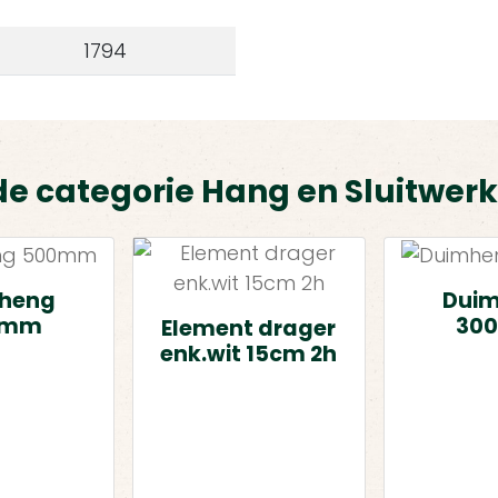
1794
de categorie Hang en Sluitwerk
heng
Dui
0mm
30
Element drager
enk.wit 15cm 2h