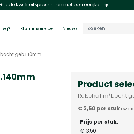
oede kwaliteitsproducten met een eerlijke prijs
n wij?
Klantenservice
Nieuws
m/bocht geb.140mm
eb.140mm
Product sele
Rolschuif m/bocht 
€
3,50
per stuk
Incl. 
Prijs per stuk:
€
3,50