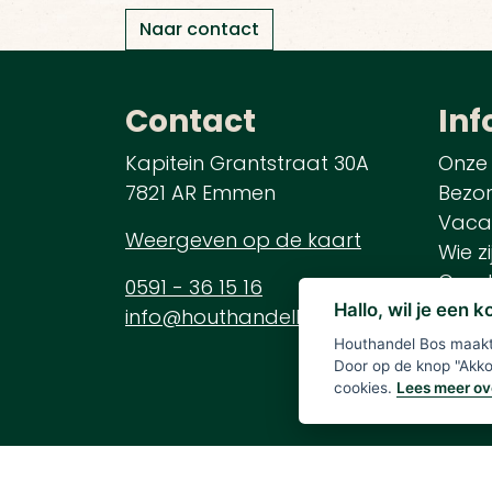
Naar contact
Contact
Inf
Kapitein Grantstraat 30A
Onze
7821 AR Emmen
Bezo
Vaca
Weergeven op de kaart
Wie zi
Gesch
0591 - 36 15 16
Mark
Hallo, wil je een 
info@houthandelbos.nl
Houthandel Bos maakt 
Door op de knop "Akkoo
cookies.
Lees meer ov