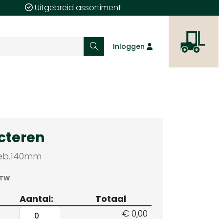
Uitgebreid assortiment
Inloggen
cteren
geb.140mm
BTW
Aantal:
Totaal
€ 0,00