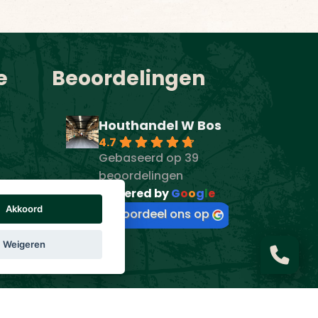
e
Beoordelingen
Houthandel W Bos
4.7
Gebaseerd op 39
beoordelingen
powered by
G
o
o
g
l
e
Akkoord
beoordeel ons op
Weigeren