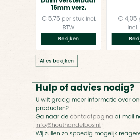
Duim verstelbaar
16mm verz.
€
5,75
€
4,05
per stuk
Incl.
p
BTW
Incl
Bekijken
Beki
Alles bekijken
Hulp of advies nodig?
U wilt graag meer informatie over ons
producten?
Ga naar de
contactpagina
of mail n
info@houthandelbos.nl.
Wij zullen zo spoedig mogelijk reager