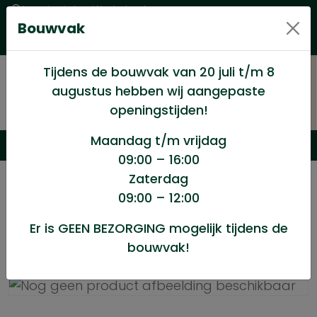
Levering in heel Nederland
Bouwvak
Goede kwaliteitsproducten met een eerlijke prijs
Uitgebreid assortiment
Tijdens de bouwvak van 20 juli t/m 8
augustus hebben wij aangepaste
openingstijden!
Maandag t/m vrijdag
09:00 – 16:00
Zaterdag
/
Winkel
/
Ijzerwaren
/
09:00 – 12:00
Raveeldrager 71×154.5mm zwaar
Er is GEEN BEZORGING mogelijk tijdens de
bouwvak!
Raveeldrager 71x154.5mm zwaar