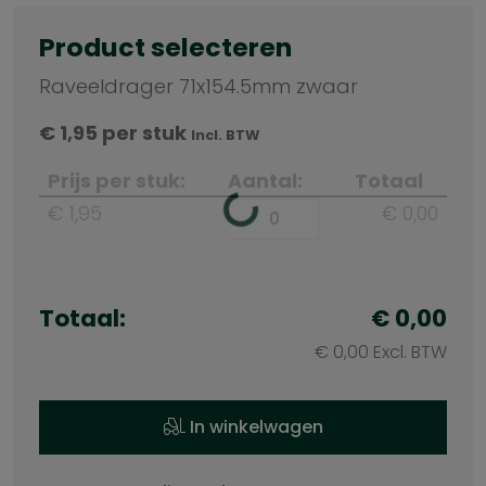
Product selecteren
Raveeldrager 71x154.5mm zwaar
€
1,95
per stuk
Incl. BTW
Prijs per stuk:
Aantal:
Totaal
€ 1,95
€ 0,00
Totaal:
€ 0,00
€ 0,00 Excl. BTW
In winkelwagen