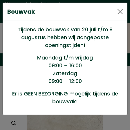
Levering in heel Nederland
Bouwvak
Goede kwaliteitsproducten met een eerlijke prijs
Uitgebreid assortiment
Tijdens de bouwvak van 20 juli t/m 8
augustus hebben wij aangepaste
openingstijden!
Maandag t/m vrijdag
09:00 – 16:00
Zaterdag
/
Dakartikelen
/
Polycarbonaatplaten
/
09:00 – 12:00
Onderleg rubber
Er is GEEN BEZORGING mogelijk tijdens de
bouwvak!
Onderleg rubber