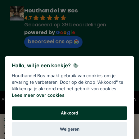
Houthandel W Bos
4.7
Gebaseerd op 39 beoordelingen
powered by
G
o
o
g
l
e
beoordeel ons op
Hallo, wil je een koekje?
Houthandel Bos maakt gebruik van cookies om je
ervaring te verbeteren. Door op de knop "Akkoord" te
klikken ga je akkoord met het gebruik van cookies.
Lees meer over cookies
Alle vermelde prijzen zijn onder voorbehoud en incl. 21% BTW.
Tenzij anders vermeld.
Akkoord
© 2026 Houthandel Bos
|
Ontwikkeld door
<
InDiv
>
Solutions B.V.
|
Weigeren
Algemene voorwaarden
|
Privacy verklaring
|