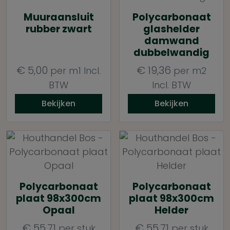
Muuraansluit
Polycarbonaat
rubber zwart
glashelder
damwand
dubbelwandig
€
5,00
€
19,36
per m1
Incl.
per m2
BTW
Incl. BTW
Bekijken
Bekijken
Polycarbonaat
Polycarbonaat
plaat 98x300cm
plaat 98x300cm
Opaal
Helder
€
55,71
€
55,71
per stuk
per stuk