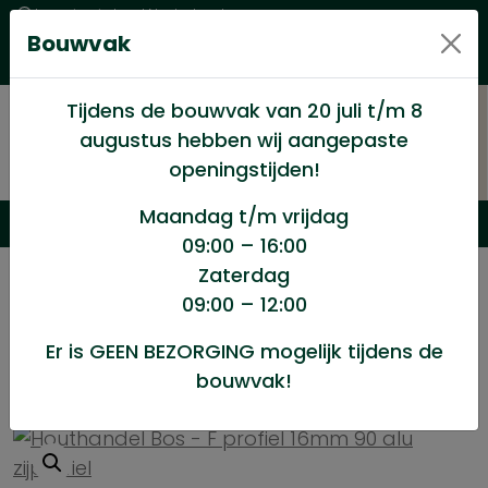
Levering in heel Nederland
Bouwvak
Goede kwaliteitsproducten met een eerlijke prijs
Uitgebreid assortiment
Tijdens de bouwvak van 20 juli t/m 8
augustus hebben wij aangepaste
openingstijden!
Maandag t/m vrijdag
09:00 – 16:00
Zaterdag
/
Dakartikelen
/
Polycarbonaatplaten
/
09:00 – 12:00
F profiel 16mm 90 alu zijprofiel
Er is GEEN BEZORGING mogelijk tijdens de
bouwvak!
F profiel 16mm 90 alu zijprofiel