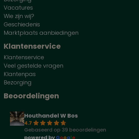
Vacatures
Wie zijn wij?
Geschiedenis
Marktplaats aanbiedingen
Klantenservice
Klantenservice
Veel gestelde vragen
Klantenpas
Bezorging
Beoordelingen
Houthandel W Bos
4.7
Gebaseerd op 39 beoordelingen
powered by
G
o
o
g
l
e