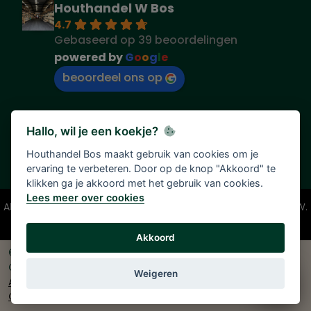
Houthandel W Bos
4.7
Gebaseerd op 39 beoordelingen
powered by
G
o
o
g
l
e
beoordeel ons op
Hallo, wil je een koekje?
Houthandel Bos maakt gebruik van cookies om je
ervaring te verbeteren. Door op de knop "Akkoord" te
klikken ga je akkoord met het gebruik van cookies.
Lees meer over cookies
Alle vermelde prijzen zijn onder voorbehoud en incl. 21% BTW.
Tenzij anders vermeld.
Akkoord
© 2026 Houthandel Bos
|
Ontwikkeld door
<
InDiv
>
Solutions B.V.
|
Weigeren
Algemene voorwaarden
|
Privacy verklaring
|
Cookie beleid