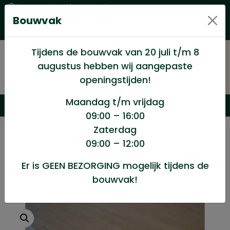
Levering in heel Nederland
Bouwvak
Goede kwaliteitsproducten met een eerlijke prijs
Uitgebreid assortiment
Tijdens de bouwvak van 20 juli t/m 8
augustus hebben wij aangepaste
openingstijden!
Maandag t/m vrijdag
09:00 – 16:00
Zaterdag
/
Hout en Plaat
/
Plaat materialen
/
09:00 – 12:00
Multiplexplaat 18mm
Er is GEEN BEZORGING mogelijk tijdens de
bouwvak!
Multiplexplaat 18mm