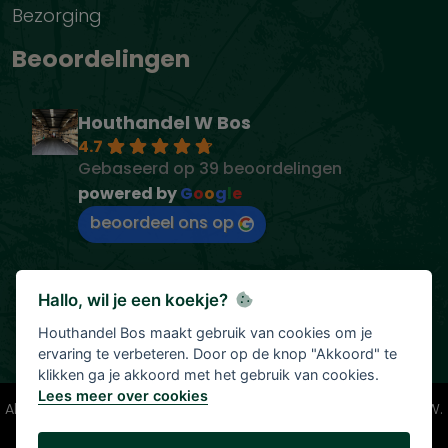
Bezorging
Beoordelingen
Houthandel W Bos
4.7
Gebaseerd op 39 beoordelingen
powered by
G
o
o
g
l
e
beoordeel ons op
Hallo, wil je een koekje?
Houthandel Bos maakt gebruik van cookies om je
ervaring te verbeteren. Door op de knop "Akkoord" te
klikken ga je akkoord met het gebruik van cookies.
Lees meer over cookies
Alle vermelde prijzen zijn onder voorbehoud en incl. 21% BTW.
Tenzij anders vermeld.