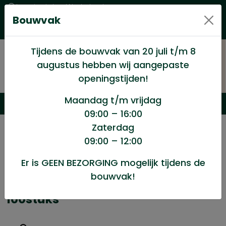
Levering in heel Nederland
Bouwvak
Goede kwaliteitsproducten met een eerlijke prijs
Uitgebreid assortiment
Tijdens de bouwvak van 20 juli t/m 8
augustus hebben wij aangepaste
openingstijden!
Maandag t/m vrijdag
09:00 – 16:00
Zaterdag
/
Winkel
/
Ijzerwaren
/
09:00 – 12:00
Houtdraadbout 7×60 doos 100stuks
Er is GEEN BEZORGING mogelijk tijdens de
bouwvak!
Houtdraadbout 7x60 doos
100stuks