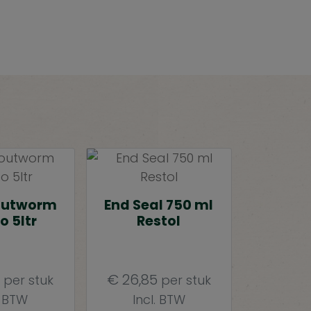
outworm
End Seal 750 ml
o 5ltr
Restol
€
26,85
per stuk
per stuk
. BTW
Incl. BTW