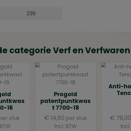
239
de categorie Verf en Verfwaren
Anti-h
Tenc
gold
Progold
untkwas
patentpuntkwas
00-16
t 7700-18
€
14,60
€
78,00
er stuk
per stuk
. BTW
Incl. BTW
Incl