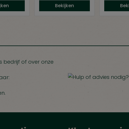
jken
Bekijken
Bek
 bedrijf of over onze
aar:
en.