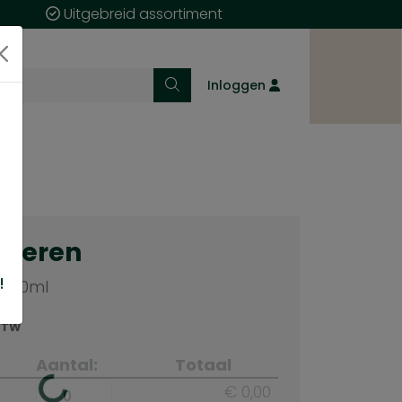
Uitgebreid assortiment
Inloggen
cteren
!
 250ml
 BTW
Aantal:
Totaal
€ 0,00