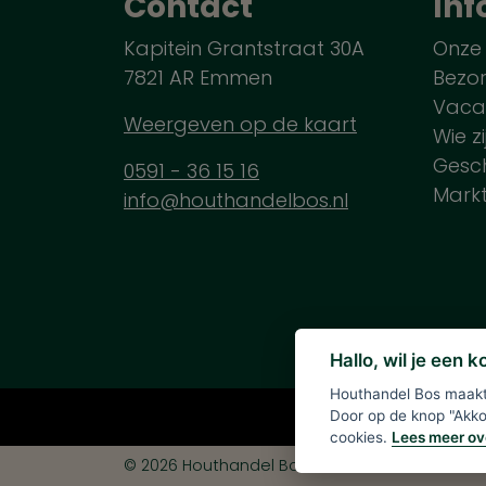
Contact
Inf
Kapitein Grantstraat 30A
Onze
7821 AR Emmen
Bezo
Vaca
Weergeven op de kaart
Wie zi
Gesch
0591 - 36 15 16
Mark
info@houthandelbos.nl
Hallo, wil je een 
Houthandel Bos maakt 
Alle verme
Door op de knop "Akkoo
cookies.
Lees meer ov
© 2026 Houthandel Bos
|
Ontwikkeld door
<
In