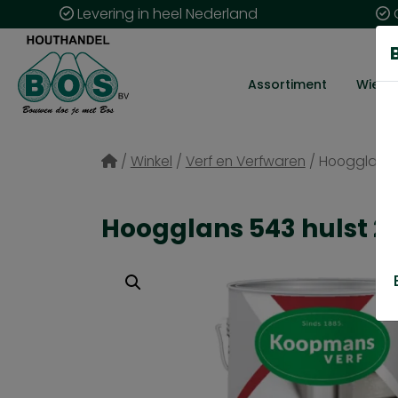
Levering in heel Nederland
G
Assortiment
Wie zij
/
Winkel
/
Verf en Verfwaren
/
Hoogglans 
Hoogglans 543 hulst 