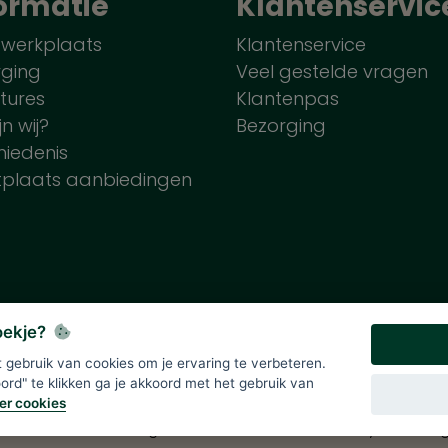
ormatie
Klantenservic
 werkplaats
Klantenservice
rging
Veel gestelde vragen
tures
Klantenpas
jn wij?
Bezorging
iedenis
tplaats aanbiedingen
koekje?
gebruik van cookies om je ervaring te verbeteren.
lde prijzen zijn onder voorbehoud en incl. 21% BTW. Tenzij ande
rd" te klikken ga je akkoord met het gebruik van
er cookies
Div
>
Solutions B.V.
|
Algemene voorwaarden
|
Privacy verklarin