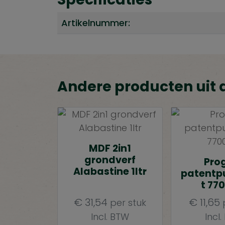
Artikelnummer:
Andere producten uit 
MDF 2in1
grondverf
Pro
Alabastine 1ltr
patentp
t 77
€
31,54
€
11,65
per stuk
p
Incl. BTW
Incl