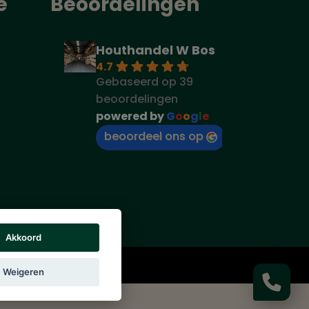
e
Beoordelingen
Houthandel W Bos
4.7
Gebaseerd op 39
beoordelingen
powered by
G
o
o
g
l
e
beoordeel ons op
Akkoord
rs vermeld.
Weigeren
g
|
Cookie beleid