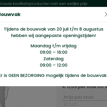
oede kwaliteitsproducten met een eerlijke prijs
Bouwvak
n wij?
Klantenservice
Nieuws
Tijdens de bouwvak van 20 juli t/m 8 augustus
hebben wij aangepaste openingstijden!
543 hulst 250ml
Maandag t/m vrijdag
09:00 – 16:00
Zaterdag
250ml
09:00 – 12:00
Product sele
Er is GEEN BEZORGING mogelijk tijdens de bouwvak
Hoogglans 543 hulst
€
11,05
per stuk
Incl.
Prijs per stuk:
€ 11,05